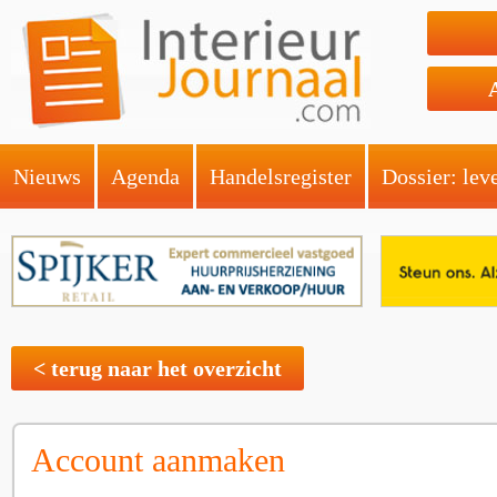
Nieuws
Agenda
Handelsregister
Dossier: lev
< terug naar het overzicht
Account aanmaken