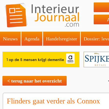
Nieuws
Agenda
Handelsregister
Dossier: lev
< terug naar het overzicht
Flinders gaat verder als Connox