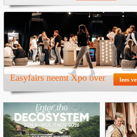
Easyfairs neemt Xpo over
lees v