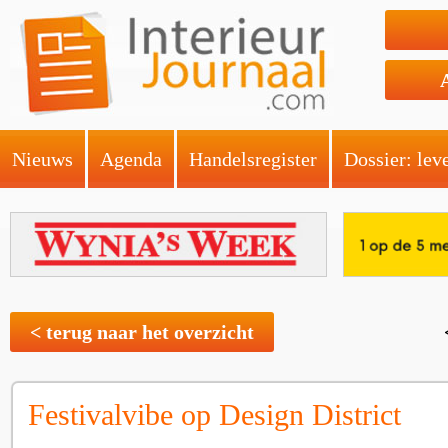
Nieuws
Agenda
Handelsregister
Dossier: lev
< terug naar het overzicht
Festivalvibe op Design District