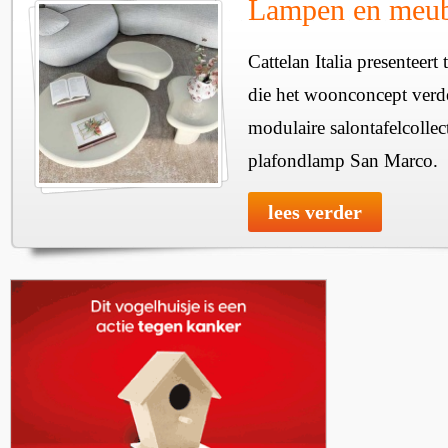
Lampen en meube
Cattelan Italia presenteer
die het woonconcept verde
modulaire salontafelcollec
plafondlamp San Marco.
lees verder