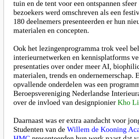
tuin en de tent voor een ontspannen sfeer
bezoekers werd omschreven als een festi
180 deelnemers presenteerden er hun nie
materialen en concepten.
Ook het lezingenprogramma trok veel bela
interieurnetwerken en kennisplatforms v
presentaties over onder meer AI, biophili
materialen, trends en ondernemerschap. 
opvallende onderdelen was een program
Beroepsvereniging Nederlandse Interieura
over de invloed van designpionier
Kho Li
Daarnaast was er extra aandacht voor jong
Studenten van de
Willem de Kooning Ac
HMC
presenteerden hun werk naast dat v