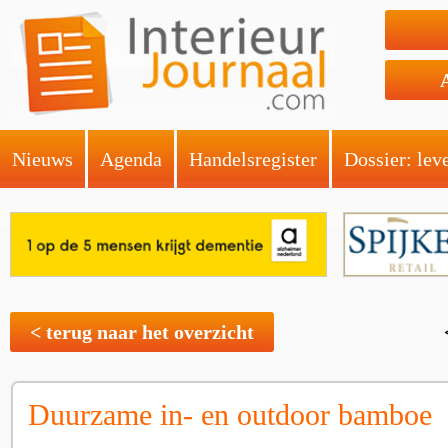
Nieuws
Agenda
Handelsregister
Dossier: lev
< terug naar het overzicht
Duurzame in- en outdoor bamboe