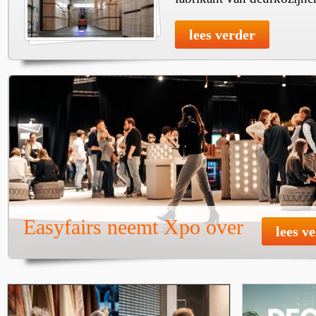
lees verder
Easyfairs neemt Xpo over
lees v