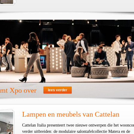
emt Xpo over
lees verder
Lampen en meubels van Cattelan
Cattelan Italia presenteert twee nieuwe ontwerpen die het woonco
verder uitbreiden: de modulaire salontafelcollectie Matera en de