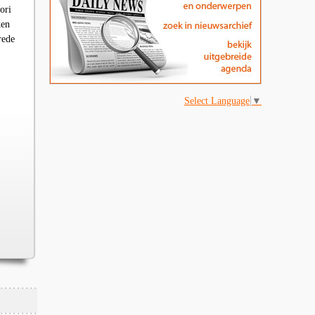
ori
ken
rede
Select Language
▼