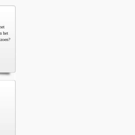
met
m het
izoen?