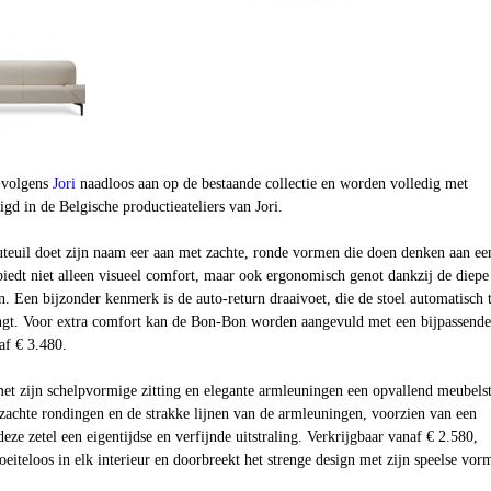
 volgens
Jori
naadloos aan op de bestaande collectie en worden volledig met
d in de Belgische productieateliers van Jori.
teuil doet zijn naam eer aan met zachte, ronde vormen die doen denken aan ee
iedt niet alleen visueel comfort, maar ook ergonomisch genot dankzij de diepe 
. Een bijzonder kenmerk is de auto-return draaivoet, die de stoel automatisch 
rengt. Voor extra comfort kan de Bon-Bon worden aangevuld met een bijpassende
af € 3.480.
 met zijn schelpvormige zitting en elegante armleuningen een opvallend meubels
 zachte rondingen en de strakke lijnen van de armleuningen, voorzien van een
deze zetel een eigentijdse en verfijnde uitstraling. Verkrijgbaar vanaf € 2.580,
oeiteloos in elk interieur en doorbreekt het strenge design met zijn speelse vor