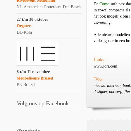
Riverevent Nederland
De
Como
sofa past dan
NL-Amsterdam-Rotterdam-Den Bosch
in zowel compacte als
het ook mogelijk om l
27 t/m 30 oktober
uitvoering.
Orgatec
DE-Köln
Alle nieuwe modellen 
verkrijgbaar in een br
Links
www.jori.com
8 t/m 11 november
Meubelbeurs Brussel
Tags
BE-Brussel
nieuws, interieur, bank,
designer, ontwerp, flex
Volg ons op Facebook