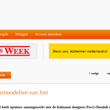
ergids
Inloggen
Account aanmaken
< vorige
|
vo
icht
zitmodellen van Jori
 heeft opnieuw samengewerkt met de Italiaanse designers Pocci+Dondoli 