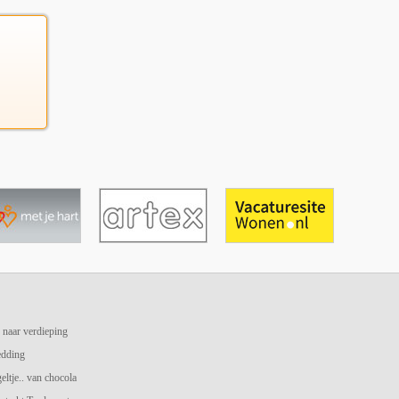
 naar verdieping
edding
geltje.. van chocola