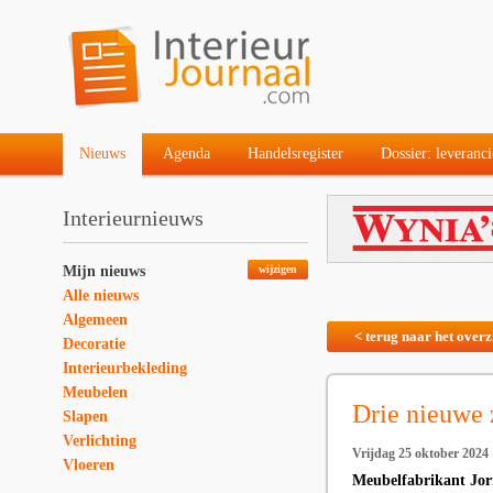
Nieuws
Agenda
Handelsregister
Dossier: leveranci
Interieurnieuws
Mijn nieuws
wijzigen
Alle nieuws
Algemeen
< terug naar het overz
Decoratie
Interieurbekleding
Meubelen
Drie nieuwe 
Slapen
Verlichting
Vrijdag 25 oktober 2024
Vloeren
Meubelfabrikant Jori