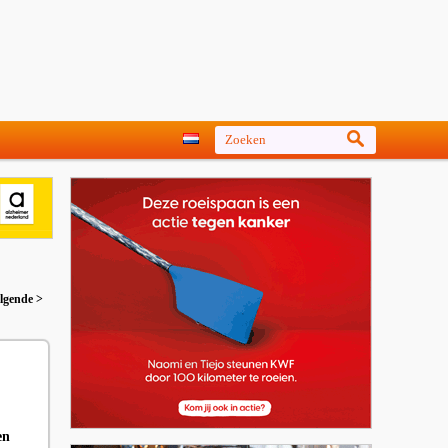
lgende >
en