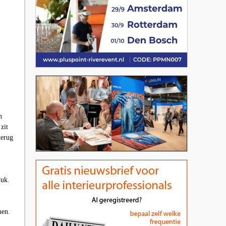
n
zit
terug
tuk.
men.