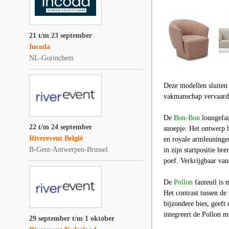
21 t/m 23 september
Incoda
NL-Gorinchem
Deze modellen sluiten
vakmanschap vervaardig
De
Bon-Bon
loungefau
22 t/m 24 september
snoepje. Het ontwerp b
Riverevent België
en royale armleuningen
B-Gent-Antwerpen-Brussel
in zijn startpositie b
poef. Verkrijgbaar van
De
Pollon
fauteuil is
Het contrast tussen de
bijzondere bies, geeft 
integreert de Pollon m
29 september t/m 1 oktober