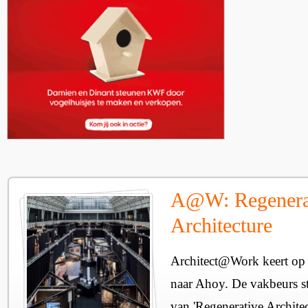
A@W: Regenera
Architecture
Architect@Work keert op 
naar Ahoy. De vakbeurs sta
van 'Regenerative Architec