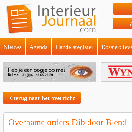
Nieuws
Agenda
Handelsregister
Dossier: lev
< terug naar het overzicht
Overname orders Dib door Blend