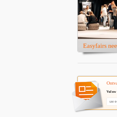
Easyfairs ne
Ontva
Vul uw 