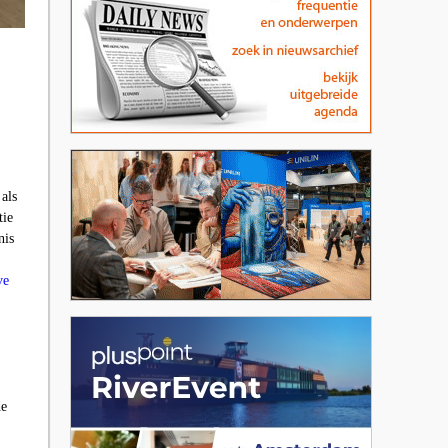
als
tie
nis
ve
de