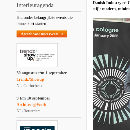
Danish Industry en 
Interieuragenda
stijl: modern, minim
Hieronder belangrijkste events die
binnenkort starten
Agenda voor meer events ➔
30 augustus t/m 1 september
Trendz/Showup
NL-Gorinchem
9 t/m 10 september
Architect@Work
NL-Rotterdam