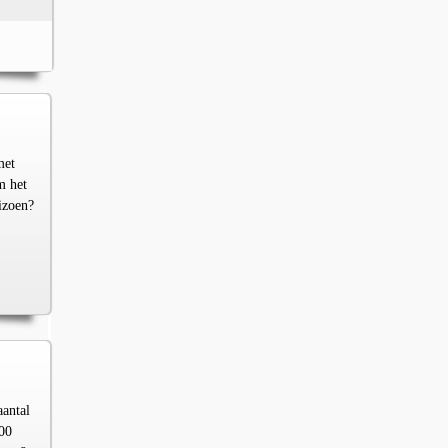
met
m het
izoen?
aantal
00