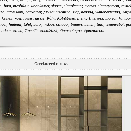
s, imm, meubilair, woonkamer, slapen, slaapkamer, matras, slaapsysteem, textiel
ting, accessoire, badkamer, projectinrichting, stof, behang, wandbekleding, karpe
 keulen, koelnmesse, messe, Köln, KölnMesse, Living Interiors, project, kantoor
oel, fauteuil, tafel, bank, indoor, outdoor, binnen, buiten, tuin, tuinmeubel, ga
p, talent, #imm, #imm25, #imm2025, #immcologne, #puretalents
Gerelateerd nieuws