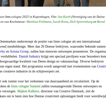
voor Imm cologne 2025 in Kopenhagen, Vlnr.
Jan Kurth
(Vereniging van de Duitse
 en van Koelnmesse:
Matthias Pollmann
,
Sarah Kuna
,
Dick Spierenburg
en
Bernd
Denemarken onderstreept de positie van Imm cologne als een internationaal
uwend meubeldesign. Meer dan 20 Deense bedrijven, waaronder bekende namen 
vby
en
Actona Group
, zullen hun nieuwste ontwerpen presenteren. De organisa
e verdubbelen.
Danish Industry
krijgt een speciaal paviljoen waar bezoekers ken
oogwaardige kwaliteit van Deens design en vakmanschap. Diverse bedrijven
 hun eigen stand. Het programma wordt aangevuld met evenementen van
Creati
se creatieve industrie in de schijnwerpers zet.
 ook ruimte voor het verkennen van duurzaamheid en circulariteit. Op de
jdens de
Imm cologne Summit
zullen toonaangevende Deense ontwerpers en
ns verzorgen.
Majken Kalhave,
directeur van Creative Denmark, ziet de
ans om te laten zien hoe Deense creativiteit oplossingen biedt voor wereldwij