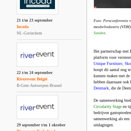
21 t/m 23 september
Foto: Persconferentie 
Incoda
meubelindustrie (VDM)
Sanden
.
NL-Gorinchem
Het partnerschap met 
platform voor vernie
Unique Furniture
,
Sko
hoopt dit aantal nog t
22 t/m 24 september
kunnen maken met de h
Riverevent België
hebben daarnaast ook
B-Gent-Antwerpen-Brussel
Denmark
, die de Deen
De samenwerking biedt
Circularity Stage
en ti
bedrijven gastoptrede
samenwerking als een k
29 september t/m 1 oktober
uitdagingen.