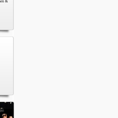
chen &