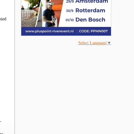
bied
Select Language
▼
-
ow,