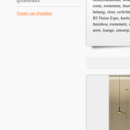
@onshuis
event, evenement, beur
behang, vloer, verlich
Tweets van @onshuis
RS Vision Expo, koeln,
huisshow, evenement, st
serre, lounge, ontwer