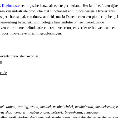
ns
Koelnmesse
een logische keuze als eerste partnerland. Het land heeft een rijke
ren van industriële productie met functioneel en tijdloos design. Deze erfenis,
tgerichte aanpak van duurzaamheid, maakt Denemarken een pionier op het ge
amenwerking benadrukt imm cologne haar ambitie om een wereldwijde
jven voor de meubelindustrie en creatieve sector, en verder te bouwen aan een
m voor innovatieve inrichtingsoplossingen.
ents/pure-talents-contest
om
e.de
bel, wonen, woning, woon, meubel, meubelwinkel, meubelretail, meubelsector, e
ernetshop, congres, meubelcongres, netwerk, bijeenkomst, symposium,
lier, retail, design, designmeubel, meubelbeurs, meubelvakbeurs, vakbeurs, sh