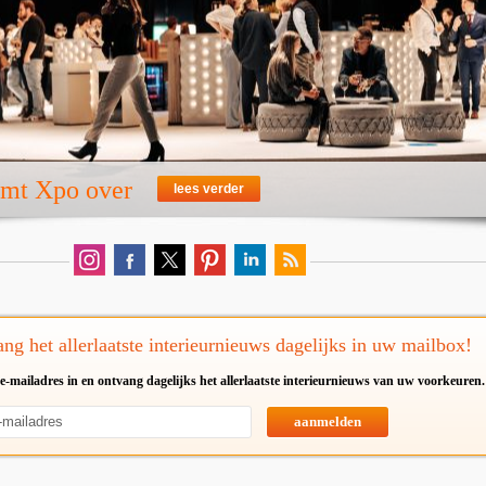
emt Xpo over
lees verder
ng het allerlaatste interieurnieuws dagelijks in uw mailbox!
e-mailadres in en ontvang dagelijks het allerlaatste interieurnieuws van uw voorkeuren.
aanmelden