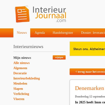
Nieuws
Agenda
Handelsregister
Dossier: leveranci
Interieurnieuws
Mijn nieuws
wijzigen
Alle nieuws
Algemeen
< terug naar het overz
Decoratie
Interieurbekleding
Meubelen
Denemarken 
Slapen
Verlichting
Donderdag 12 september
Vloeren
In 2025 heeft Imm c