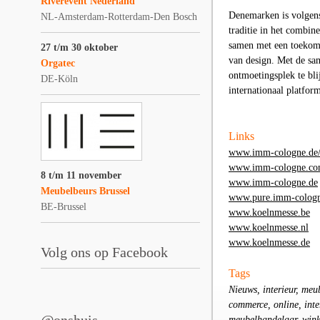
Riverevent Nederland
Denemarken is volge
NL-Amsterdam-Rotterdam-Den Bosch
traditie in het combine
samen met een toekoms
27 t/m 30 oktober
van design. Met de s
Orgatec
ontmoetingsplek te bli
DE-Köln
internationaal platfor
Links
www.imm-cologne.de/ev
www.imm-cologne.c
8 t/m 11 november
www.imm-cologne.de
Meubelbeurs Brussel
www.pure.imm-cologn
BE-Brussel
www.koelnmesse.be
www.koelnmesse.nl
www.koelnmesse.de
Volg ons op Facebook
Tags
Nieuws, interieur, meu
commerce, online, int
meubelhandelaar, winke