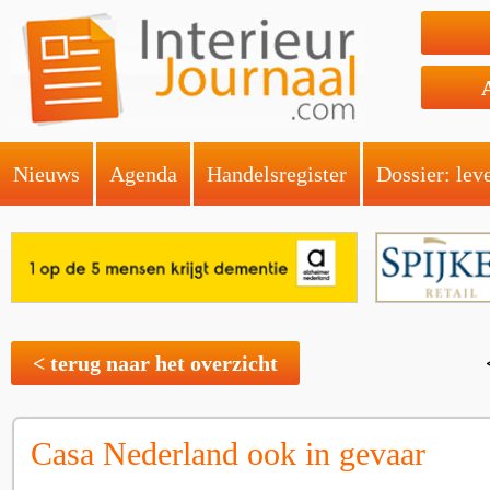
Nieuws
Agenda
Handelsregister
Dossier: lev
< terug naar het overzicht
Casa Nederland ook in gevaar