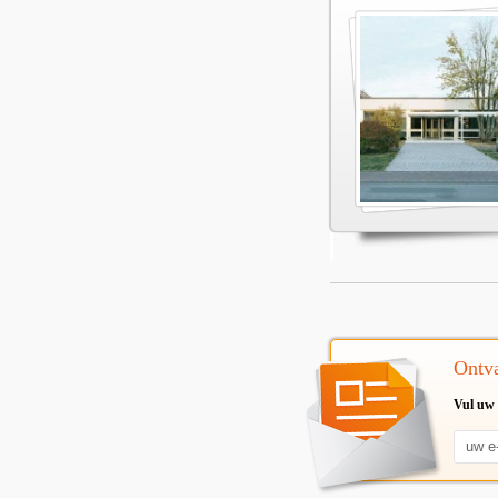
Ontva
Vul uw 