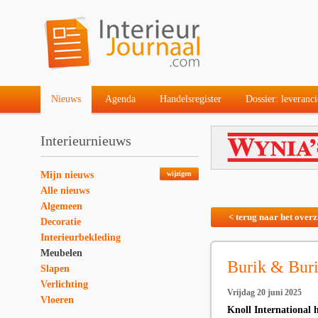
Nieuws
Agenda
Handelsregister
Dossier: leveranci
Interieurnieuws
Mijn nieuws
wijzigen
Alle nieuws
Algemeen
< terug naar het overz
Decoratie
Interieurbekleding
Meubelen
Burik & Buri
Slapen
Verlichting
Vrijdag 20 juni 2025
Vloeren
Knoll International h