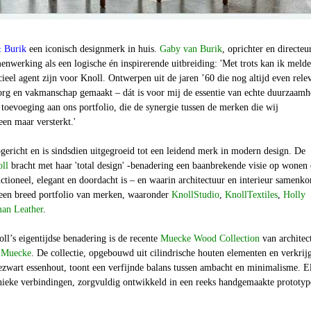
 Burik
een iconisch designmerk in huis.
Gaby van Burik
, oprichter en directeu
menwerking als een logische én inspirerende uitbreiding: 'Met trots kan ik meld
cieel agent zijn voor Knoll. Ontwerpen uit de jaren ’60 die nog altijd even rele
zorg en vakmanschap gemaakt – dát is voor mij de essentie van echte duurzaamh
 toevoeging aan ons portfolio, die de synergie tussen de merken die wij
en maar versterkt.'
ericht en is sindsdien uitgegroeid tot een leidend merk in modern design. De
ll
bracht met haar 'total design' -benadering een baanbrekende visie op wonen
ctioneel, elegant en doordacht is – en waarin architectuur en interieur samenk
een breed portfolio van merken, waaronder
KnollStudio
,
KnollTextiles
,
Holly
an Leather
.
l’s eigentijdse benadering is de recente
Muecke Wood Collection
van architec
 Muecke
. De collectie, opgebouwd uit cilindrische houten elementen en verkrij
ezwart essenhout, toont een verfijnde balans tussen ambacht en minimalisme. E
unieke verbindingen, zorgvuldig ontwikkeld in een reeks handgemaakte prototyp