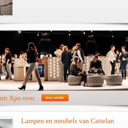
emt Xpo over
lees verder
Lampen en meubels van Cattelan