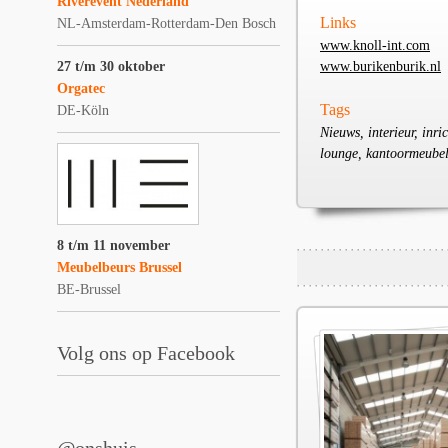
Riverevent Nederland
Links
NL-Amsterdam-Rotterdam-Den Bosch
www.knoll-int.com
27 t/m 30 oktober
www.burikenburik.nl
Orgatec
Tags
DE-Köln
Nieuws, interieur, inr
lounge, kantoormeubel,
8 t/m 11 november
Meubelbeurs Brussel
BE-Brussel
Volg ons op Facebook