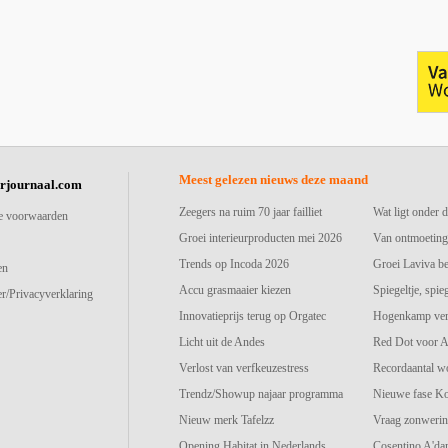
Meest gelezen nieuws deze maand
urjournaal.com
Zeegers na ruim 70 jaar failliet
Wat ligt onder d
e voorwaarden
Groei interieurproducten mei 2026
Van ontmoeting
Trends op Incoda 2026
Groei Laviva b
en
Accu grasmaaier kiezen
Spiegeltje, spie
r/Privacyverklaring
Innovatieprijs terug op Orgatec
Hogenkamp vers
Licht uit de Andes
Red Dot voor A
Verlost van verfkeuzestress
Recordaantal w
Trendz/Showup najaar programma
Nieuwe fase K
Nieuw merk Tafelzz
Vraag zonwerin
Opening Habitat in Nederlands
Cosentino A'd