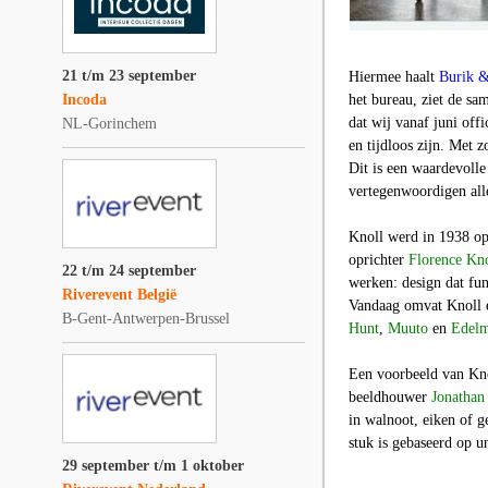
21 t/m 23 september
Hiermee haalt
Burik &
Incoda
het bureau, ziet de sa
dat wij vanaf juni offi
NL-Gorinchem
en tijdloos zijn. Met 
Dit is een waardevolle
vertegenwoordigen alle
Knoll werd in 1938 opg
oprichter
Florence Kno
22 t/m 24 september
werken: design dat fun
Riverevent België
Vandaag omvat Knoll 
B-Gent-Antwerpen-Brussel
Hunt
,
Muuto
en
Edelm
Een voorbeeld van Knol
beeldhouwer
Jonathan
in walnoot, eiken of g
stuk is gebaseerd op 
29 september t/m 1 oktober