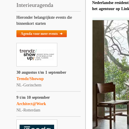
Nederlandse residenti
Interieuragenda
het agentuur op Lin
Hieronder belangrijkste events die
binnenkort starten
Agenda voor meer events ➔
30 augustus t/m 1 september
Trendz/Showup
NL-Gorinchem
9 t/m 10 september
Architect@Work
NL-Rotterdam