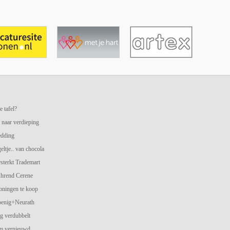
e tafel?
 naar verdieping
edding
geltje.. van chocola
terkt Trademart
hrend Cerene
oningen te koop
oenig+Neurath
g verdubbelt
am vernieuwd