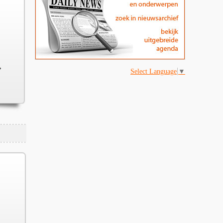
,
Select Language
▼