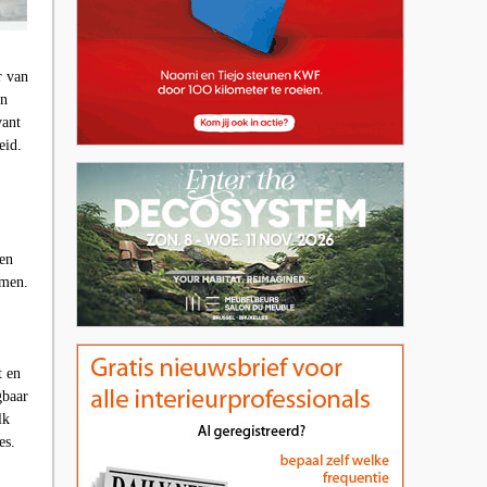
r van
en
vant
eid.
 en
omen.
t en
gbaar
lk
es.