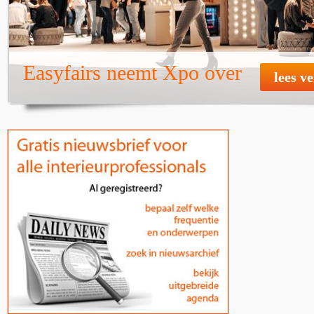
Easyfairs neemt Xpo over
lees v