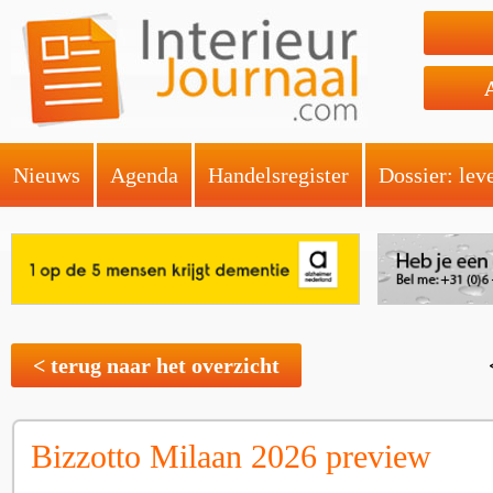
Nieuws
Agenda
Handelsregister
Dossier: lev
< terug naar het overzicht
Bizzotto Milaan 2026 preview