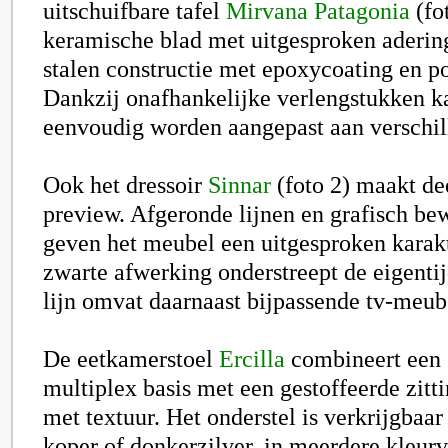
uitschuifbare tafel
Mirvana Patagonia
(fo
keramische blad met uitgesproken adering
stalen constructie met epoxycoating en p
Dankzij onafhankelijke verlengstukken ka
eenvoudig worden aangepast aan verschill
Ook het dressoir
Sinnar
(foto 2) maakt dee
preview. Afgeronde lijnen en grafisch be
geven het meubel een uitgesproken karak
zwarte afwerking onderstreept de eigentijd
lijn omvat daarnaast bijpassende tv-meub
De eetkamerstoel
Ercilla
combineert een 
multiplex basis met een gestoffeerde zitti
met textuur. Het onderstel is verkrijgbaar
koper of donkerzilver, in meerdere kleurv