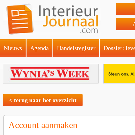
Nieuws
Agenda
Handelsregister
Dossier: lev
< terug naar het overzicht
Account aanmaken