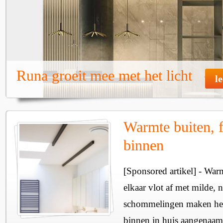
Runa groeit mee met het licht
l
Warmte buiten, f
binnen
[Sponsored artikel] - Wa
elkaar vlot af met milde, n
schommelingen maken het 
binnen in huis aangenaam