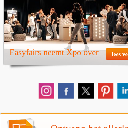
Easyfairs neemt Xpo over
lees v