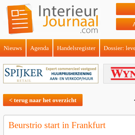
Nieuws
Agenda
Handelsregister
Dossier: lev
< terug naar het overzicht
Beurstrio start in Frankfurt