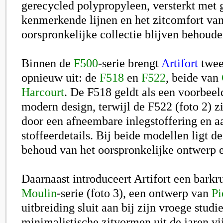
gerecycled polypropyleen, versterkt met 
kenmerkende lijnen en het zitcomfort va
oorspronkelijke collectie blijven behoude
Binnen de
F500
-serie brengt
Artifort
twee
opnieuw uit: de
F518
en
F522
, beide van
Harcourt
. De F518 geldt als een voorbee
modern design, terwijl de F522 (foto 2) z
door een afneembare inlegstoffering en a
stoffeerdetails. Bij beide modellen ligt d
behoud van het oorspronkelijke ontwerp
Daarnaast introduceert Artifort een barkr
Moulin
-serie (foto 3), een ontwerp van
Pi
uitbreiding sluit aan bij zijn vroege studi
minimalistische zitvormen uit de jaren vij