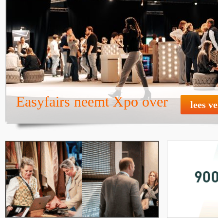
Easyfairs neemt Xpo over
lees v