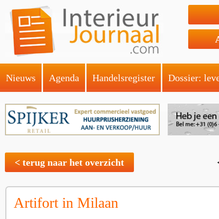
Nieuws
Agenda
Handelsregister
Dossier: lev
< terug naar het overzicht
Artifort in Milaan