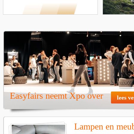
Easyfairs neemt Xpo over
lees v
Lampen en meube