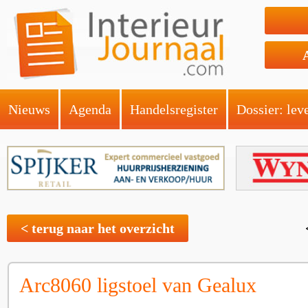
Nieuws
Agenda
Handelsregister
Dossier: lev
< terug naar het overzicht
Arc8060 ligstoel van Gealux