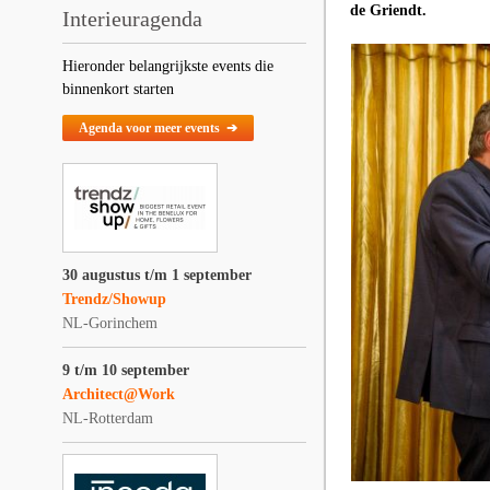
de Griendt.
Interieuragenda
Hieronder belangrijkste events die
binnenkort starten
Agenda voor meer events ➔
30 augustus t/m 1 september
Trendz/Showup
NL-Gorinchem
9 t/m 10 september
Architect@Work
NL-Rotterdam