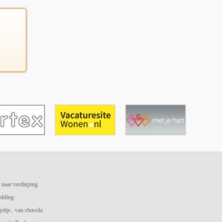
 naar verdieping
edding
geltje.. van chocola