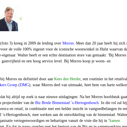
(foto 3)
kreeg in 2009 de leiding over
Morres
. Meer dan 20 jaar heeft hij zich
e voor de volle 100% ingezet voor de iconische woonwinkel in Hulst waarvan d
e-eigenaar. Walter heeft er een echte destination store van gemaakt: 'Bij Morres 
 gastvrijheid en een hoog service level. Bij Morres koop je woon- en
 bij Morres nu definitief door aan
Kees den Herder
, een routinier in het retailva
ers Groep
(
DMG
), waar Morres deel van uitmaakt, heet hem van harte welko
dat hij altijd op zoek is naar nieuwe uitdagingen. Na het Morres hoofdstuk gaat
s projectleider van de
Biz Brede Binnenstad ’s-Hertogenbosch
. In die rol zal hi
 horeca en retail, in combinatie met een helder inzicht in vastgoedbelangen én ee
ad ’s-Hertogenbosch, mee werken aan de ontwikkeling van de binnenstad. Walter
anisatie vertegenwoordigen en behartigen vanuit de visie die hij in
'
Samen
zet. En dat in nauw overleg met het bestuur van de Biz en in samenwerking me