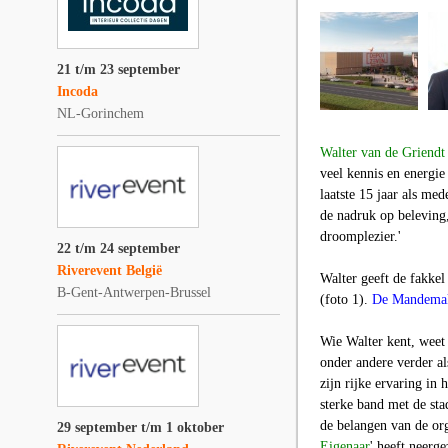
21 t/m 23 september
Incoda
NL-Gorinchem
Walter van de Griendt
veel kennis en energi
laatste 15 jaar als med
de nadruk op beleving,
droomplezier.'
22 t/m 24 september
Riverevent België
Walter geeft de fakkel
B-Gent-Antwerpen-Brussel
(foto 1).
De Mandemak
Wie Walter kent, weet 
onder andere verder al
zijn rijke ervaring in
sterke band met de st
de belangen van de org
29 september t/m 1 oktober
Eigenaar
'
heeft neerge