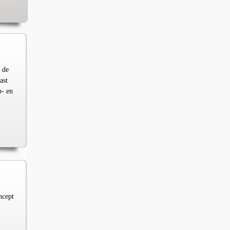
 de
ast
p- en
ncept