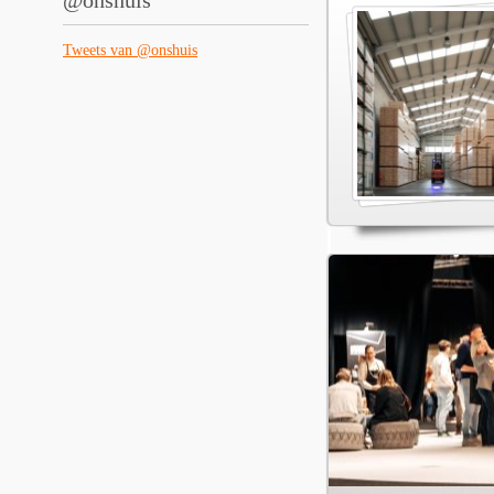
@onshuis
Tweets van @onshuis