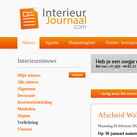
Nieuws
Agenda
Handelsregister
Dossier: leveranci
Interieurnieuws
Mijn nieuws
wijzigen
Alle nieuws
Algemeen
< terug naar het overz
Decoratie
Interieurbekleding
Meubelen
Afscheid Wal
Slapen
Verlichting
Maandag 03 februari 20
Vloeren
Op 30 januari namen