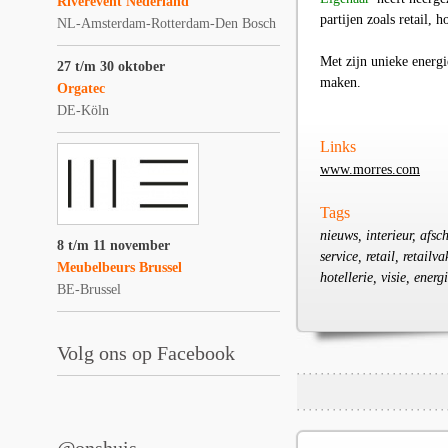
Riverevent Nederland
partijen zoals retail, 
NL-Amsterdam-Rotterdam-Den Bosch
Met zijn unieke energi
27 t/m 30 oktober
maken.
Orgatec
DE-Köln
Links
www.morres.com
Tags
nieuws, interieur, afsc
8 t/m 11 november
service, retail, retailv
Meubelbeurs Brussel
hotellerie, visie, ene
BE-Brussel
Volg ons op Facebook