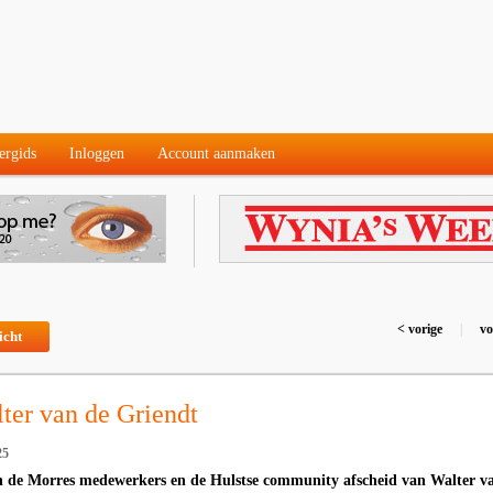
ergids
Inloggen
Account aanmaken
< vorige
|
vo
icht
ter van de Griendt
25
 de Morres medewerkers en de Hulstse community afscheid van Walter v