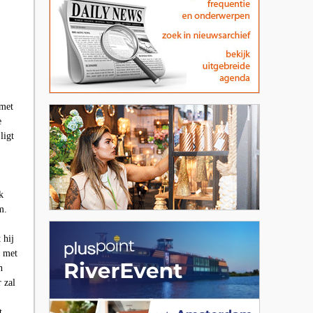
 met
e
ligt
k
m.
 hij
j met
n
 zal
t