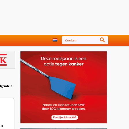
lgende >
an