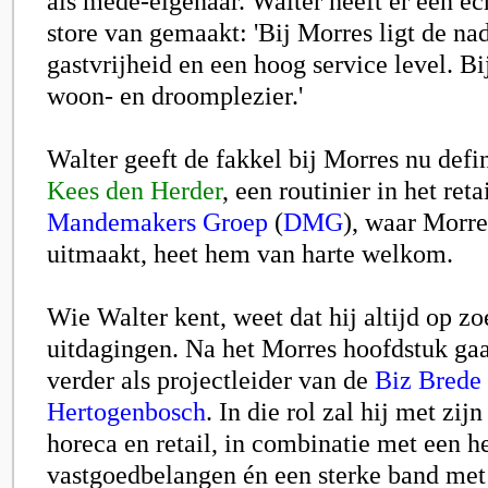
als mede-eigenaar. Walter heeft er een ec
store van gemaakt: 'Bij Morres ligt de na
gastvrijheid en een hoog service level. B
woon- en droomplezier.'
Walter geeft de fakkel bij Morres nu defin
Kees den Herder
, een routinier in het ret
Mandemakers Groep
(
DMG
), waar Morre
uitmaakt, heet hem van harte welkom.
Wie Walter kent, weet dat hij altijd op z
uitdagingen. Na het Morres hoofdstuk gaa
verder als projectleider van de
Biz Brede 
Hertogenbosch
. In die rol zal hij met zijn
horeca en retail, in combinatie met een he
vastgoedbelangen én een sterke band met 