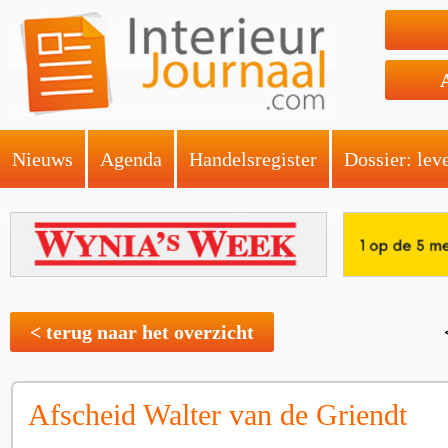
Nieuws
Agenda
Handelsregister
Dossier: lev
< terug naar het overzicht
Afscheid Walter van de Griendt