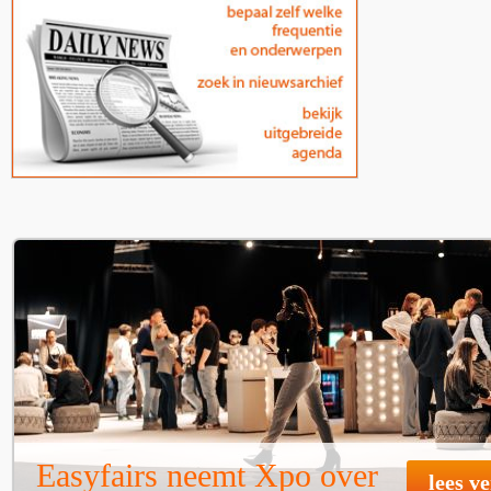
Easyfairs neemt Xpo over
lees v