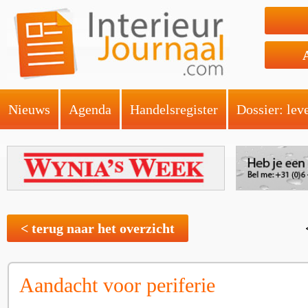
Nieuws
Agenda
Handelsregister
Dossier: lev
< terug naar het overzicht
Aandacht voor periferie