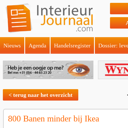
Nieuws
Agenda
Handelsregister
Dossier: lev
< terug naar het overzicht
800 Banen minder bij Ikea