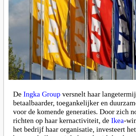
De
Ingka Group
versnelt haar langetermi
betaalbaarder, toegankelijker en duurzam
voor de komende generaties. Door zich no
richten op haar kernactiviteit, de
Ikea
-win
het bedrijf haar organisatie, investeert he