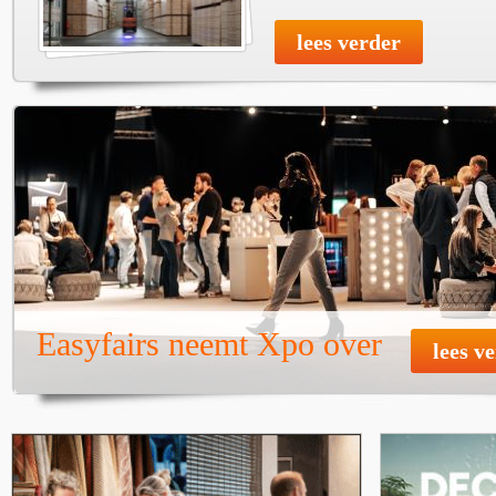
lees verder
Easyfairs neemt Xpo over
lees v