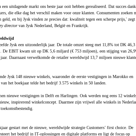
in een uitdagende markt ons beste jaar ooit hebben gerealiseerd. Dat succes dan
rs, die elke dag het verschil maken voor onze klanten. Consumenten zoeken 
geld, en bij Jysk vinden ze precies dat: kwaliteit tegen een scherpe prijs,' zegt
ry director
van Jysk Nederland, België en Frankrijk.
reldwijd
eefde Jysk een uitzonderlijk jaar. De totale omzet steeg met 11,8% tot DK 46,3
d). De EBIT kwam uit op DK 5,6 miljard (€ 753 miljoen), een stijging van 26,
 jaar. Daarnaast verwelkomde de retailer wereldwijd 13,7 miljoen nieuwe klant
ende Jysk 148 nieuwe winkels, waaronder de eerste vestigingen in Marokko en
van het boekjaar telde het bedrijf 3.575 winkels in 50 landen.
en nieuwe vestigingen in Delft en Harlingen. Ook werden nog eens 12 winkel
euw, inspirerend winkelconcept. Daarmee zijn vrijwel alle winkels in Nederl
 toekomstbestendig.
kjaar gestart met de nieuwe, wereldwijde strategie Customers’ first choice. De
teert het bedrijf in IT-oplossingen en digitale platforms en ligt de focus op