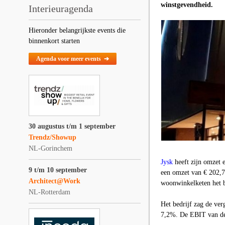
winstgevendheid.
Interieuragenda
Hieronder belangrijkste events die
binnenkort starten
Agenda voor meer events ➔
30 augustus t/m 1 september
Trendz/Showup
NL-Gorinchem
Jysk
heeft zijn omzet e
9 t/m 10 september
een omzet van € 202,7
Architect@Work
woonwinkelketen het be
NL-Rotterdam
Het bedrijf zag de ver
7,2%. De EBIT van de 