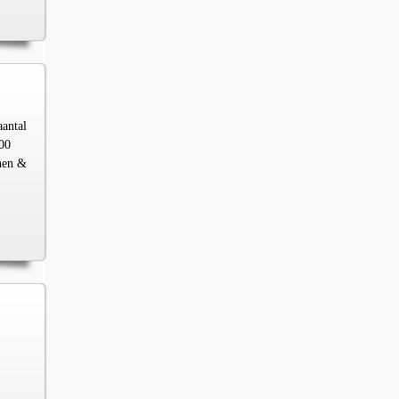
aantal
00
chen &