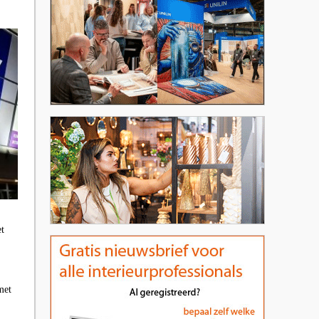
et
met