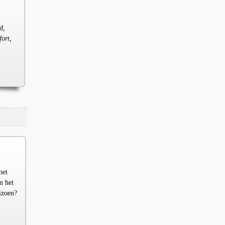
d,
fort,
met
m het
izoen?