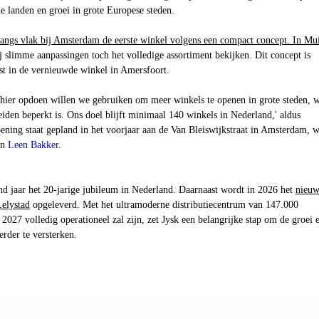
de landen en groei in grote Europese steden.
langs vlak bij Amsterdam de eerste winkel volgens een compact concept. In Mu
 slimme aanpassingen toch het volledige assortiment bekijken. Dit concept is
st in de vernieuwde winkel in Amersfoort.
 hier opdoen willen we gebruiken om meer winkels te openen in grote steden, 
eiden beperkt is. Ons doel blijft minimaal 140 winkels in Nederland,' aldus
pening staat gepland in het voorjaar aan de Van Bleiswijkstraat in Amsterdam, 
an
Leen Bakker
.
nd jaar het 20-jarige jubileum in Nederland. Daarnaast wordt in 2026 het
nieu
Lelystad
opgeleverd. Met het ultramoderne distributiecentrum van 147.000
 2027 volledig operationeel zal zijn, zet Jysk een belangrijke stap om de groei 
erder te versterken.