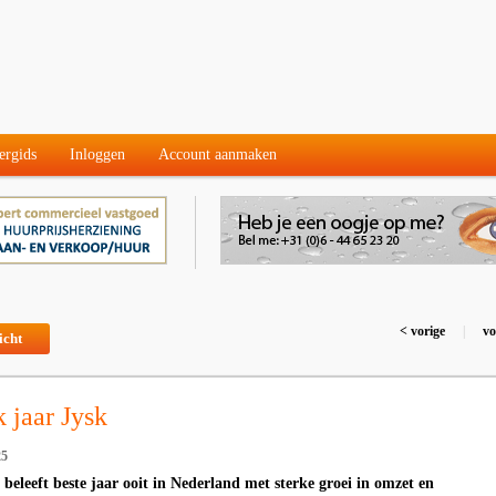
ergids
Inloggen
Account aanmaken
< vorige
|
vo
icht
 jaar Jysk
25
n beleeft beste jaar ooit in Nederland met sterke groei in omzet en