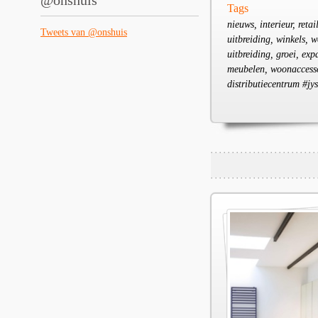
@onshuis
Tags
nieuws, interieur, reta
Tweets van @onshuis
uitbreiding, winkels, 
uitbreiding, groei, ex
meubelen, woonaccessoi
distributiecentrum #jy