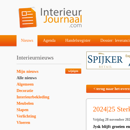
Nieuws
Agenda
Handelsregister
Dossier: leveranci
Interieurnieuws
Mijn nieuws
wijzigen
Alle nieuws
Algemeen
< terug naar het overz
Decoratie
Interieurbekleding
Meubelen
2024|25 Sterk
Slapen
Verlichting
Vrijdag 28 november 20
Vloeren
Jysk blijft groeien e