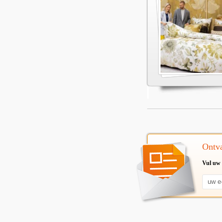
Ontva
Vul uw 