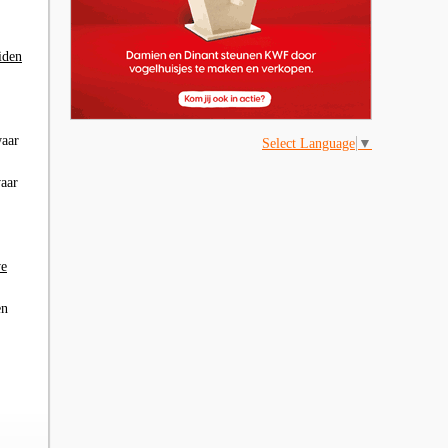
iden
waar
Select Language
▼
waar
we
en