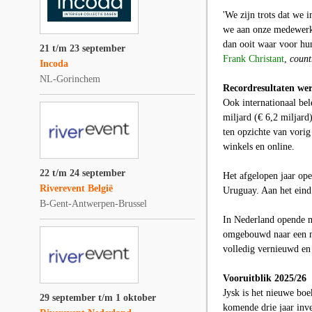
'We zijn trots dat we 
we aan onze medewerke
dan ooit waar voor hun 
21 t/m 23 september
Frank Christant
,
count
Incoda
NL-Gorinchem
Recordresultaten we
Ook internationaal bel
miljard (€ 6,2 miljar
ten opzichte van vorig
winkels en online.
22 t/m 24 september
Het afgelopen jaar op
Riverevent België
Uruguay. Aan het eind 
B-Gent-Antwerpen-Brussel
In Nederland opende m
omgebouwd naar een ni
volledig vernieuwd en
Vooruitblik 2025/26
Jysk is het nieuwe boe
29 september t/m 1 oktober
komende drie jaar inves