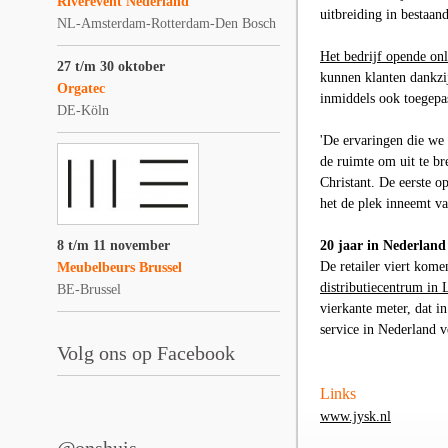
Riverevent Nederland
uitbreiding in bestaan
NL-Amsterdam-Rotterdam-Den Bosch
Het bedrijf opende on
27 t/m 30 oktober
kunnen klanten dankzij
Orgatec
inmiddels ook toegepa
DE-Köln
'De ervaringen die we
de ruimte om uit te br
Christant. De eerste o
het de plek inneemt v
8 t/m 11 november
20 jaar in Nederland
De retailer viert kome
Meubelbeurs Brussel
distributiecentrum in 
BE-Brussel
vierkante meter, dat in
service in Nederland v
Volg ons op Facebook
Links
www.jysk.nl