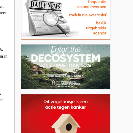
ken
meer
9%
en in
s
and