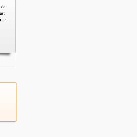
 de
ast
p- en