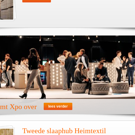
emt Xpo over
lees verder
Tweede slaaphub Heimtextil