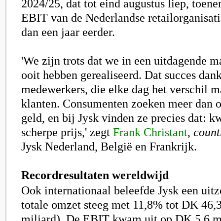
2024/25, dat tot eind augustus liep, toe
EBIT van de Nederlandse retailorganisat
dan een jaar eerder.
'We zijn trots dat we in een uitdagende ma
ooit hebben gerealiseerd. Dat succes dan
medewerkers, die elke dag het verschil 
klanten. Consumenten zoeken meer dan o
geld, en bij Jysk vinden ze precies dat: k
scherpe prijs,' zegt
Frank Christant
,
count
Jysk Nederland, België en Frankrijk.
Recordresultaten wereldwijd
Ook internationaal beleefde Jysk een uitz
totale omzet steeg met 11,8% tot DK 46,3
miljard). De EBIT kwam uit op DK 5,6 mi