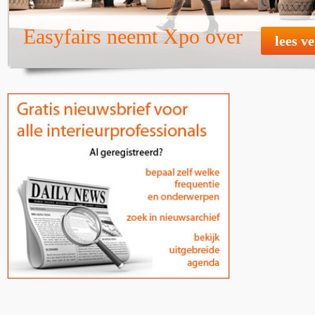
Easyfairs neemt Xpo over
lees v