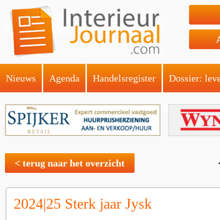
Nieuws
Agenda
Handelsregister
Dossier: lev
< terug naar het overzicht
2024|25 Sterk jaar Jysk