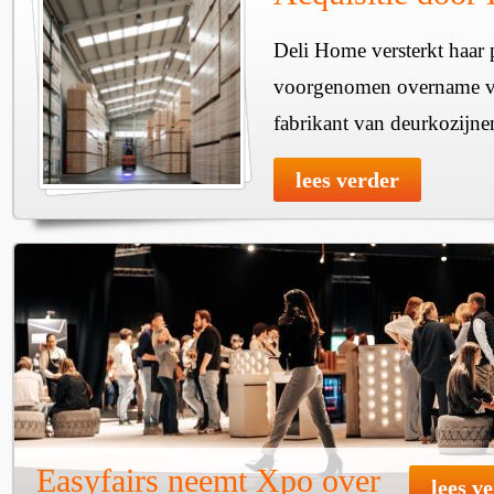
Deli Home versterkt haar 
voorgenomen overname v
fabrikant van deurkozijne
lees verder
Easyfairs neemt Xpo over
lees v