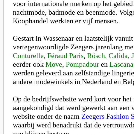
voor internationale merken op het gebied 
nachtmode, badmode en beenmode. Volg
Koophandel werkten er vijf mensen.
Gestart in Wassenaar en laatstelijk vanui
vertegenwoordigde Zeegers jarenlang me
Conturelle
,
Féraud Paris
,
Rösch
,
Calida
,
eerder ook
Move
,
Pompadour
en
Lascana
werden geleverd aan zelfstandige lingeri
andere modewinkels in Nederland en Bel
Op de bedrijfswebsite werd kort voor het 
aangekondigd dat werd gewerkt aan een 
website onder de naam
Zeegers Fashion S
waarbij werd benadrukt dat de vertrouwde
zou blijven bestaan.