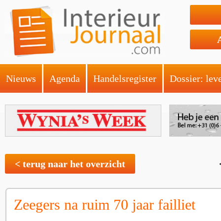
Nieuws
Agenda
Handelsregister
Dossier: lev
< terug naar het overzicht
Zeegers na ruim 70 jaar failliet