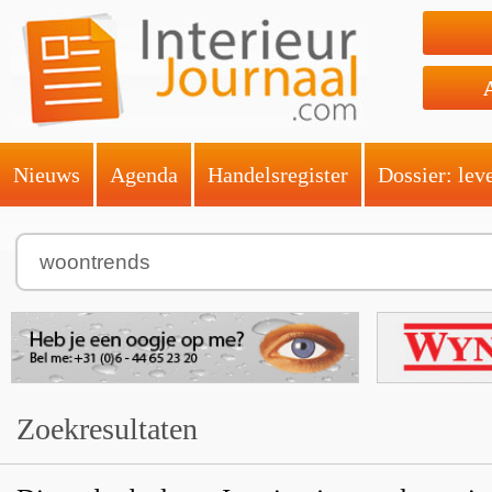
Nieuws
Agenda
Handelsregister
Dossier: lev
Zoekresultaten