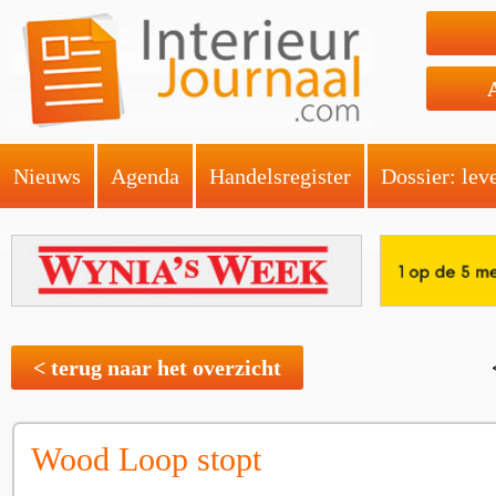
Nieuws
Agenda
Handelsregister
Dossier: lev
< terug naar het overzicht
Wood Loop stopt