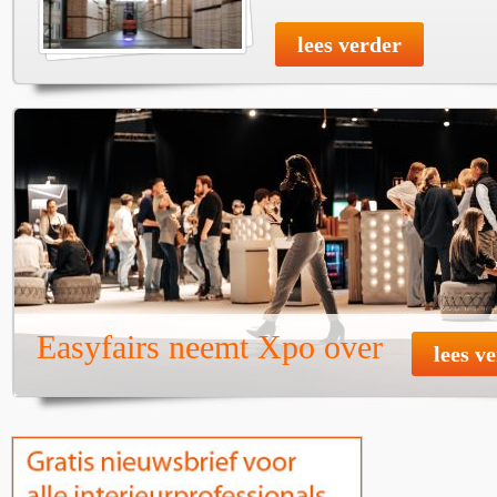
lees verder
Easyfairs neemt Xpo over
lees v