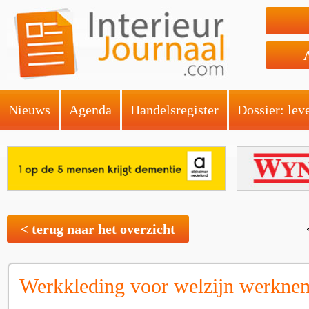
Nieuws
Agenda
Handelsregister
Dossier: lev
< terug naar het overzicht
Werkkleding voor welzijn werkne