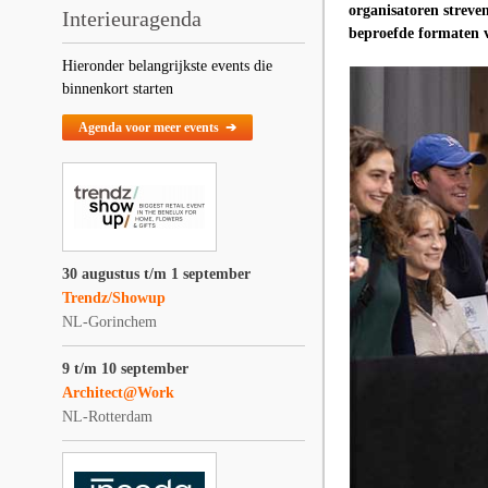
organisatoren streven
Interieuragenda
beproefde formaten v
Hieronder belangrijkste events die
binnenkort starten
Agenda voor meer events ➔
30 augustus t/m 1 september
Trendz/Showup
NL-Gorinchem
9 t/m 10 september
Architect@Work
NL-Rotterdam