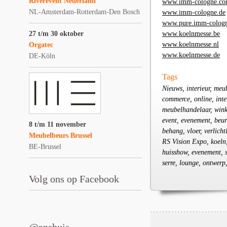
Riverevent Nederland
www.imm-cologne.c
NL-Amsterdam-Rotterdam-Den Bosch
www.imm-cologne.de
www.pure.imm-cologn
27 t/m 30 oktober
www.koelnmesse.be
www.koelnmesse.nl
Orgatec
www.koelnmesse.de
DE-Köln
Tags
Nieuws, interieur, meu
commerce, online, int
meubelhandelaar, winke
event, evenement, beur
8 t/m 11 november
behang, vloer, verlich
Meubelbeurs Brussel
RS Vision Expo, koeln,
BE-Brussel
huisshow, evenement, st
serre, lounge, ontwer
Volg ons op Facebook