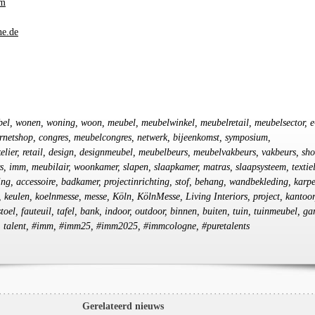
om
e.de
bel, wonen, woning, woon, meubel, meubelwinkel, meubelretail, meubelsector, e
ernetshop, congres, meubelcongres, netwerk, bijeenkomst, symposium,
lier, retail, design, designmeubel, meubelbeurs, meubelvakbeurs, vakbeurs, sh
s, imm, meubilair, woonkamer, slapen, slaapkamer, matras, slaapsysteem, textiel
ting, accessoire, badkamer, projectinrichting, stof, behang, wandbekleding, karpe
 keulen, koelnmesse, messe, Köln, KölnMesse, Living Interiors, project, kantoor
oel, fauteuil, tafel, bank, indoor, outdoor, binnen, buiten, tuin, tuinmeubel, ga
p, talent, #imm, #imm25, #imm2025, #immcologne, #puretalents
Gerelateerd nieuws