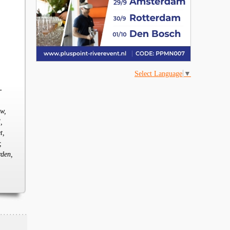
Select Language
▼
-
ow,
,
t,
,
rden,