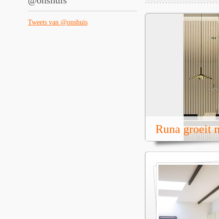
@onshuis
Tweets van @onshuis
Runa groeit m