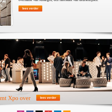
lees verder
emt Xpo over
lees verder