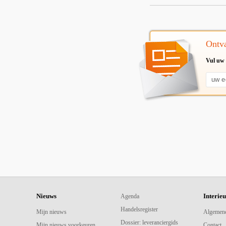
Ontva
Vul uw 
Nieuws
Interie
Agenda
Handelsregister
Mijn nieuws
Algemen
Dossier: leveranciergids
Mijn nieuws voorkeuren
Contact