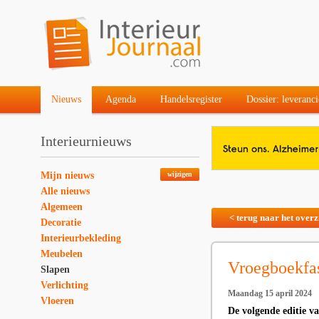
Nieuws
Agenda
Handelsregister
Dossier: leveranci
Interieurnieuws
Mijn nieuws
wijzigen
Alle nieuws
Algemeen
< terug naar het overz
Decoratie
Interieurbekleding
Meubelen
Vroegboekfa
Slapen
Verlichting
Maandag 15 april 2024
Vloeren
De volgende editie v