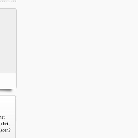
met
m het
izoen?