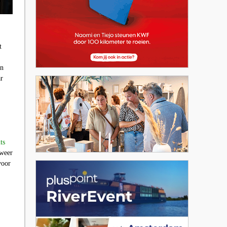
t
en
ar
ts
 weer
voor