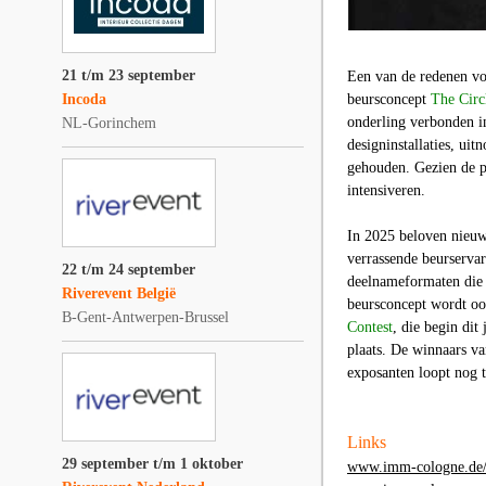
21 t/m 23 september
Een van de redenen vo
Incoda
beursconcept
The Circ
onderling verbonden i
NL-Gorinchem
designinstallaties, ui
gehouden. Gezien de po
intensiveren.
In 2025 beloven nieu
verrassende beurservar
22 t/m 24 september
deelnameformaten die 
Riverevent België
beursconcept wordt oo
B-Gent-Antwerpen-Brussel
Contest
, die begin di
plaats. De winnaars va
exposanten loopt nog t
Links
29 september t/m 1 oktober
www.imm-cologne.de/ev