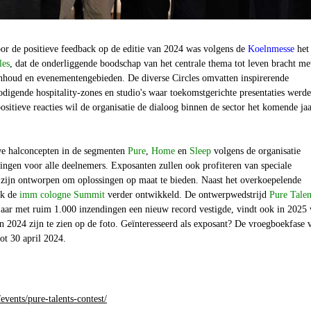
or de positieve feedback op de editie van 2024 was volgens de
Koelnmesse
het
les
, dat de onderliggende boodschap van het centrale thema tot leven bracht me
nhoud en evenementengebieden. De diverse Circles omvatten inspirerende
tnodigende hospitality-zones en studio's waar toekomstgerichte presentaties werd
sitieve reacties wil de organisatie de dialoog binnen de sector het komende ja
we halconcepten in de segmenten
Pure
,
Home
en
Sleep
volgens de organisatie
ingen voor alle deelnemers. Exposanten zullen ook profiteren van speciale
zijn ontworpen om oplossingen op maat te bieden. Naast het overkoepelende
k de
imm cologne Summit
verder ontwikkeld. De ontwerpwedstrijd
Pure Talen
t jaar met ruim 1.000 inzendingen een nieuw record vestigde, vindt ook in 2025
n 2024 zijn te zien op de foto. Geïnteresseerd als exposant? De vroegboekfase 
ot 30 april 2024.
ents/pure-talents-contest/