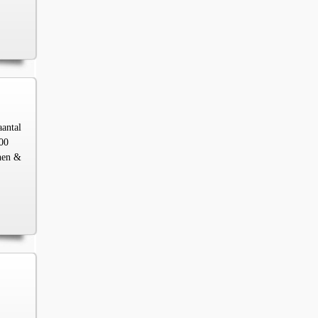
aantal
00
chen &