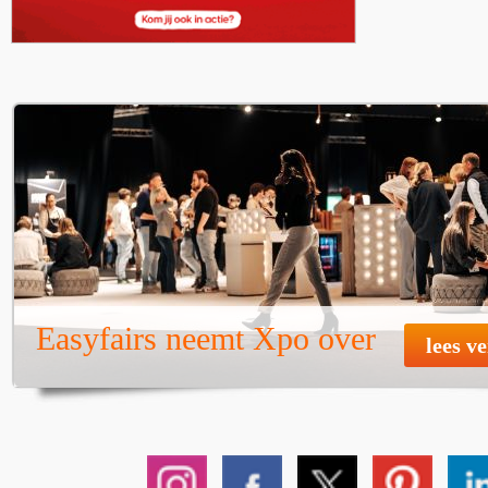
Easyfairs neemt Xpo over
lees v