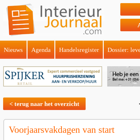
Nieuws
Agenda
Handelsregister
Dossier: lev
< terug naar het overzicht
Voorjaarsvakdagen van start