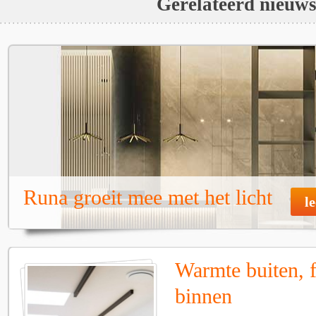
Gerelateerd nieuw
Runa groeit mee met het licht
l
Warmte buiten, f
binnen