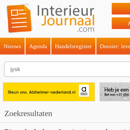
Nieuws
Agenda
Handelsregister
Dossier: lev
Zoekresultaten