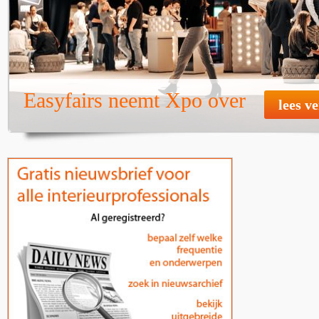
Easyfairs neemt Xpo over
lees v