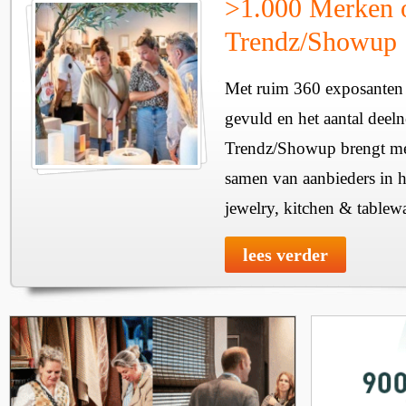
>1.000 Merken 
Trendz/Showup
Met ruim 360 exposanten i
gevuld en het aantal deel
Trendz/Showup brengt mee
samen van aanbieders in h
jewelry, kitchen & tablewa
lees verder