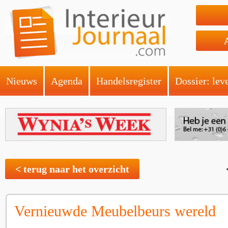
Nieuws
Agenda
Handelsregister
Dossier: lev
< terug naar het overzicht
Vernieuwde Meubelbeurs wereld