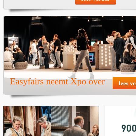
Easyfairs neemt Xpo over
lees v