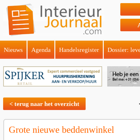
Nieuws
Agenda
Handelsregister
Dossier: lev
< terug naar het overzicht
Grote nieuwe beddenwinkel