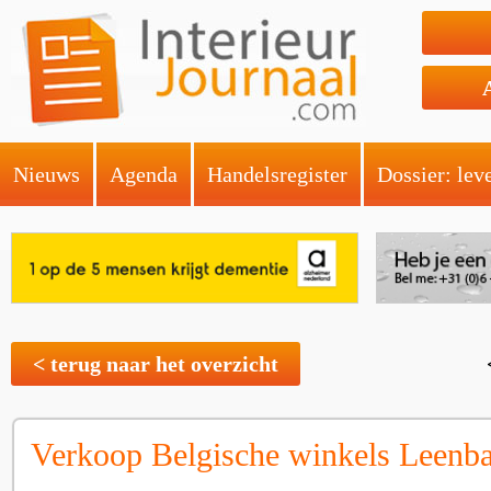
Nieuws
Agenda
Handelsregister
Dossier: lev
< terug naar het overzicht
Verkoop Belgische winkels Leenb