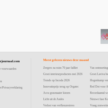
Meest gelezen nieuws deze maand
urjournaal.com
Zeegers na ruim 70 jaar failliet
Van ontmoeting
e voorwaarden
Groei interieurproducten mei 2026
Groei Laviva b
Trends op Incoda 2026
Hogenkamp vers
en
Innovatieprijs terug op Orgatec
Red Dot voor A
r/Privacyverklaring
Accu grasmaaier kiezen
Recordaantal w
Licht uit de Andes
Nieuwe fase K
Verlost van verfkeuzestress
Vraag zonwerin