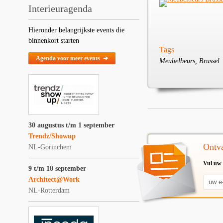
Interieuragenda
Hieronder belangrijkste events die
binnenkort starten
Tags
Agenda voor meer events ➔
Meubelbeurs, Brussel
30 augustus t/m 1 september
Trendz/Showup
Ontva
NL-Gorinchem
Vul uw 
9 t/m 10 september
Architect@Work
NL-Rotterdam