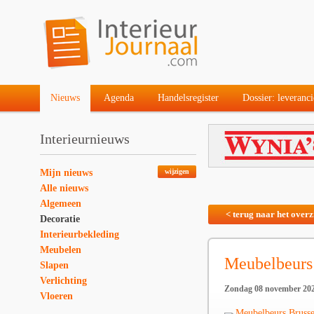
Nieuws
Agenda
Handelsregister
Dossier: leveranci
Interieurnieuws
Mijn nieuws
wijzigen
Alle nieuws
Algemeen
< terug naar het overz
Decoratie
Interieurbekleding
Meubelen
Meubelbeurs
Slapen
Verlichting
Zondag 08 november 20
Vloeren