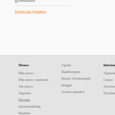
@onshuis
Tweets van @onshuis
Nieuws
Interie
Agenda
Handelsregister
Mijn nieuws
Algemen
Dossier: leveranciergids
Mijn nieuws voorkeuren
Contact
Inloggen
Alle nieuws
Adverter
Account aanmaken
Algemeen
Disclaime
Decoratie
Interieurbekleding
Meubelen