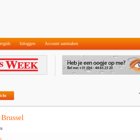
ergids
Inloggen
Account aanmaken
icht
 Brussel
26