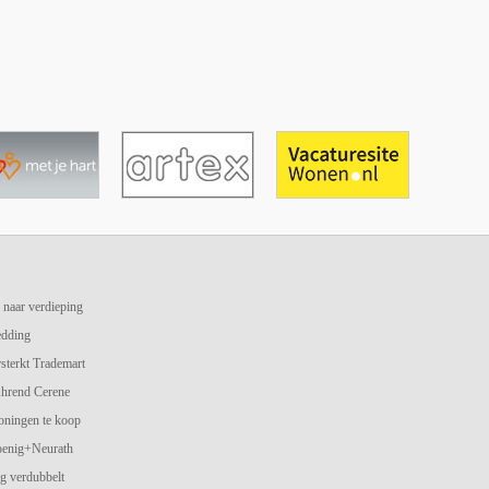
 naar verdieping
edding
terkt Trademart
hrend Cerene
oningen te koop
oenig+Neurath
g verdubbelt