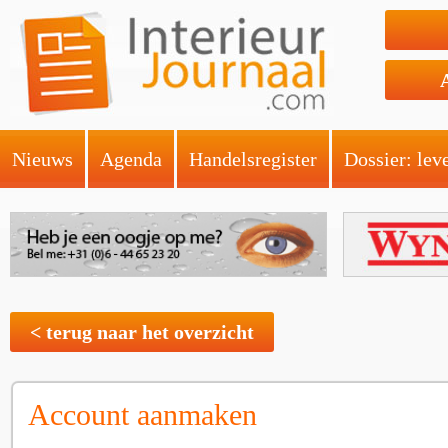
Nieuws
Agenda
Handelsregister
Dossier: lev
< terug naar het overzicht
Account aanmaken