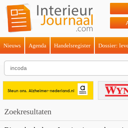
Nieuws
Agenda
Handelsregister
Dossier: lev
Zoekresultaten