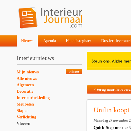
Nieuws
Agenda
Handelsregister
Dossier: leveranci
Interieurnieuws
Mijn nieuws
wijzigen
Alle nieuws
Algemeen
< terug naar het overz
Decoratie
Interieurbekleding
Meubelen
Unilin koopt 
Slapen
Verlichting
Maandag 27 november 2
Vloeren
Quick-Step moeder Un