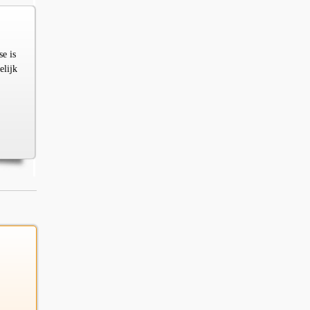
e is
elijk