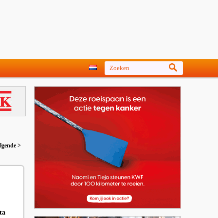
lgende >
ta