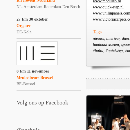
Riverevent Nederland
www.moduleo.nl
NL-Amsterdam-Rotterdam-Den Bosch
www.quick-step.nl
www.unilinpanels.co
27 t/m 30 oktober
www.victoriacarpets.
Orgatec
Tags
DE-Köln
nieuws, interieur, direc
laminaatvloeren, spaan
#balta, #quickstep, #m
8 t/m 11 november
Meubelbeurs Brussel
BE-Brussel
Volg ons op Facebook