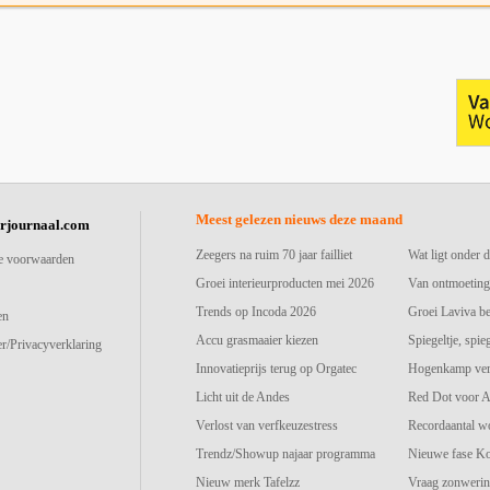
Meest gelezen nieuws deze maand
urjournaal.com
Zeegers na ruim 70 jaar failliet
Wat ligt onder d
e voorwaarden
Groei interieurproducten mei 2026
Van ontmoeting
Trends op Incoda 2026
Groei Laviva b
en
Accu grasmaaier kiezen
Spiegeltje, spie
r/Privacyverklaring
Innovatieprijs terug op Orgatec
Hogenkamp vers
Licht uit de Andes
Red Dot voor A
Verlost van verfkeuzestress
Recordaantal w
Trendz/Showup najaar programma
Nieuwe fase K
Nieuw merk Tafelzz
Vraag zonwerin