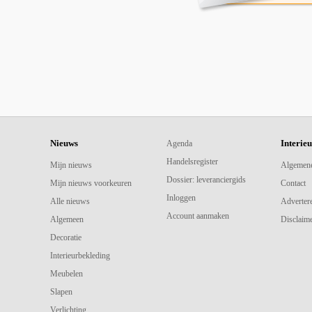
Nieuws
Interie
Agenda
Handelsregister
Mijn nieuws
Algemen
Dossier: leveranciergids
Mijn nieuws voorkeuren
Contact
Inloggen
Alle nieuws
Adverter
Account aanmaken
Algemeen
Disclaime
Decoratie
Interieurbekleding
Meubelen
Slapen
Verlichting