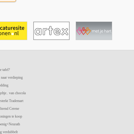
e tafel?
 naar verdieping
edding
geltje.. van chocola
terkt Trademart
hrend Cerene
oningen te koop
oenig+Neurath
g verdubbelt