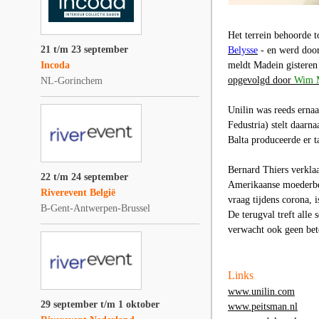
Het terrein behoorde t
21 t/m 23 september
Belysse
- en werd door
Incoda
meldt Madein gisteren 
opgevolgd door
Wim M
NL-Gorinchem
Unilin was reeds ernaas
Fedustria) stelt daarn
Balta produceerde er t
Bernard Thiers verkla
22 t/m 24 september
Amerikaanse moederb
Riverevent België
vraag tijdens corona, i
B-Gent-Antwerpen-Brussel
De terugval treft alle
verwacht ook geen bet
Links
www.unilin.com
29 september t/m 1 oktober
www.peitsman.nl