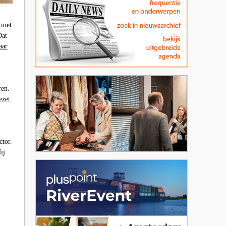
 met
Dat
aar
;
ren.
ezet.
tor.
ij