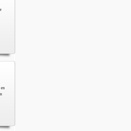
e
 en
en