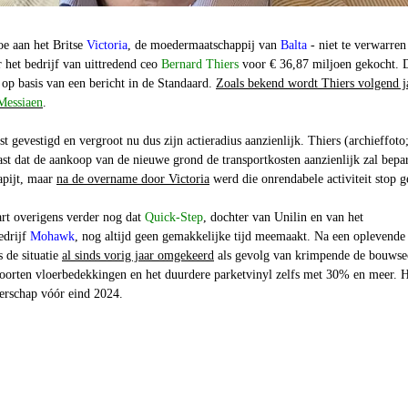
oe aan het Britse
Victoria
, de moedermaatschappij van
Balta
- niet te verwarren
 het bedrijf van uittredend ceo
Bernard Thiers
voor € 36,87 miljoen gekocht. 
op basis van een bericht in de Standaard.
Zoals bekend wordt Thiers volgend j
essiaen
.
t gevestigd en vergroot nu dus zijn actieradius aanzienlijk. Thiers (archieffoto
aast dat de aankoop van de nieuwe grond de transportkosten aanzienlijk zal bepa
apijt, maar
na de overname door Victoria
werd die onrendabele activiteit stop g
art overigens verder nog dat
Quick-Step
, dochter van Unilin en van het
edrijf
Mohawk
, nog altijd geen gemakkelijke tijd meemaakt. Na een oplevende
s de situatie
al sinds vorig jaar omgekeerd
als gevolg van krimpende de bouwsec
 soorten vloerbedekkingen en het duurdere parketvinyl zelfs met 30% en meer. H
erschap vóór eind 2024.