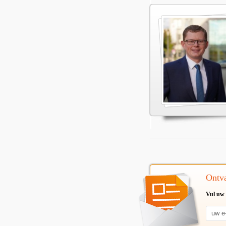
Ontva
Vul uw 