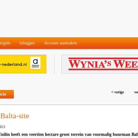
ergids
Inloggen
Account aanmaken
< vorige
|
vo
icht
Balta-site
023
ilin heeft een veertien hectare groot terrein van voormalig buurman Bal