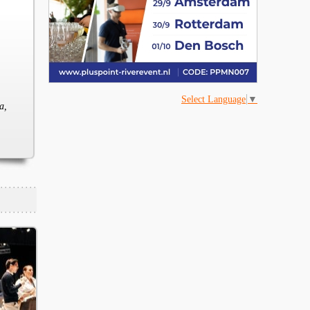
Select Language
▼
a,