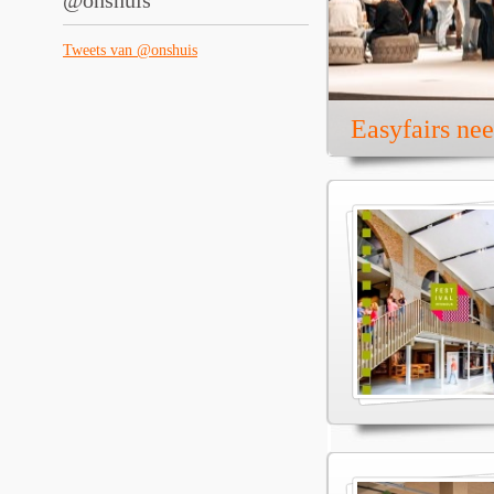
@onshuis
Tweets van @onshuis
Easyfairs ne