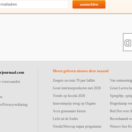
aanmelden
Meest gelezen nieuws deze maand
urjournaal.com
Zeegers na ruim 70 jaar failliet
Van ontmoeting
e voorwaarden
Groei interieurproducten mei 2026
Groei Laviva b
Trends op Incoda 2026
Spiegeltje, spie
en
Innovatieprijs terug op Orgatec
Hogenkamp vers
r/Privacyverklaring
Accu grasmaaier kiezen
Red Dot voor A
Licht uit de Andes
Recordaantal w
Trendz/Showup najaar programma
Nieuwe fase K