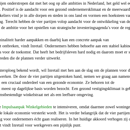
tijen onderstrepen dat met het oog op alle ambities in Nederland, het geld wel e
 Positief is de aandacht voor een gezond ondernemersklimaat en de meerwaard
liers vind je in alle dorpen en steden in ons land en vormen een hoeksteen va
ng. Terecht hebben de vier partijen volop aandacht voor de ontwikkeling van d
nt de ambitie voor het opstellen van strategische investeringsagenda’s voor de re
minaliteit harder aanpakken en daarbij kan een concrete aanpak van
et ontbreken, vindt Inretail. Ondernemers hebben behoefte aan een stabiel kabin
 voor de toekomst. Dat heeft het bedrijfsleven hard nodig en daarom moet er s
reden die de plannen verder uitwerkt.
tersploeg bekend wordt, wil Inretail met hen aan de slag om de plannen voor 
twerken. De door de vier partijen uitgestoken hand, nemen we graag aan namen
n een cruciaal onderdeel van een gezonde economie. Ze behoren tot de
 meest op dagelijkse basis worden bezocht. Een gezond vestigingsklimaat is ge
omstbestendige winkelstraat net als een leefbare omgeving.
de
Impulsaanpak Winkelgebieden
te intensiveren, omdat daarmee zowel woning
e lokale economie versterkt wordt. Het is verder belangrijk dat de vier partijen
g voor ondernemers écht gaan realiseren. In het huidige akkoord verhogen zij 
t vindt Inretail voor werkgevers een pijnlijk punt.