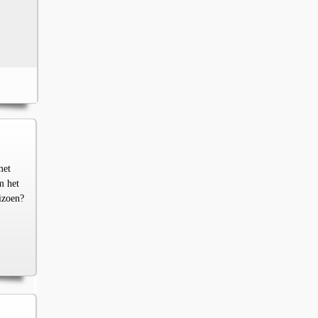
met
m het
izoen?