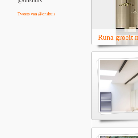
@onshuis
Tweets van @onshuis
Runa groeit m