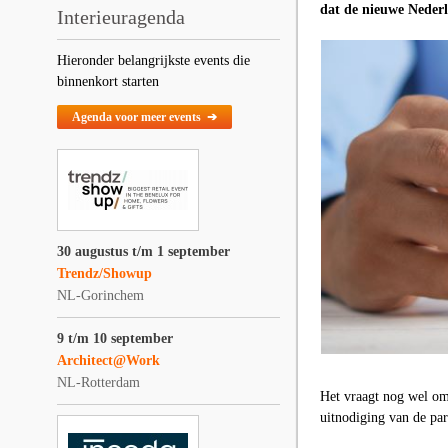
dat de nieuwe Neder
Interieuragenda
Hieronder belangrijkste events die
binnenkort starten
Agenda voor meer events ➔
30 augustus t/m 1 september
Trendz/Showup
NL-Gorinchem
9 t/m 10 september
Architect@Work
NL-Rotterdam
Het vraagt nog wel om
uitnodiging van de pa