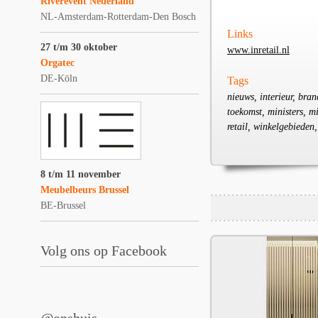
Riverevent Nederland
NL-Amsterdam-Rotterdam-Den Bosch
Links
27 t/m 30 oktober
www.inretail.nl
Orgatec
DE-Köln
Tags
nieuws, interieur, bra
toekomst, ministers, m
retail, winkelgebieden
8 t/m 11 november
Meubelbeurs Brussel
BE-Brussel
Volg ons op Facebook