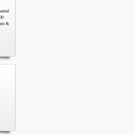
aantal
00
chen &