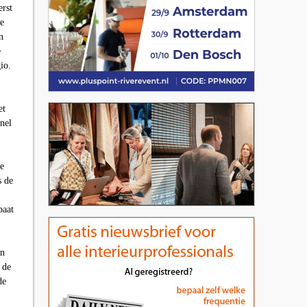
erst
e
n
e
gio.
et
nel
de
s de
baat
en
 de
de