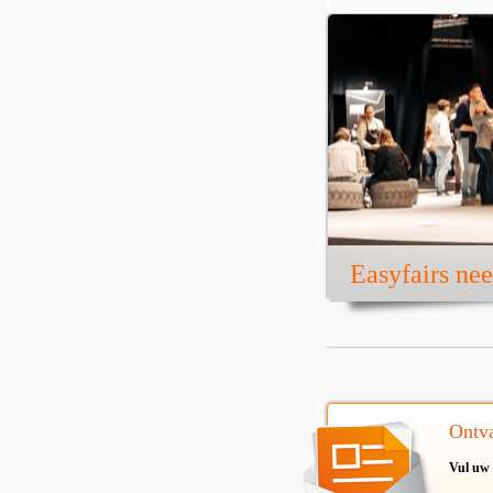
Easyfairs ne
Ontva
Vul uw 