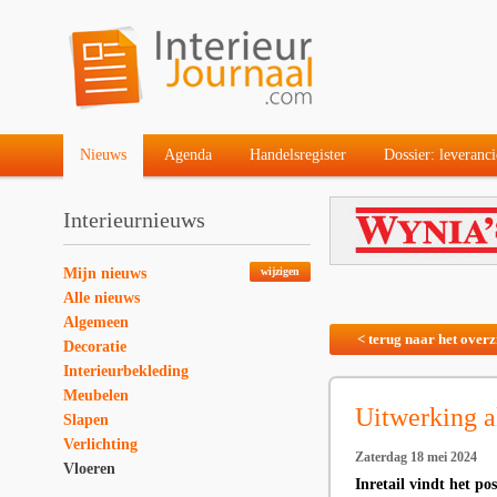
Nieuws
Agenda
Handelsregister
Dossier: leveranci
Interieurnieuws
Mijn nieuws
wijzigen
Alle nieuws
Algemeen
< terug naar het overz
Decoratie
Interieurbekleding
Meubelen
Uitwerking a
Slapen
Verlichting
Zaterdag 18 mei 2024
Vloeren
Inretail vindt het p