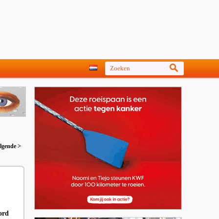
lgende >
ord