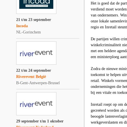
Het is goed dat de par
verdiend moet worden.
van ondernemers. Winke
21 t/m 23 september
onze lokale samenlevi
Incoda
regio en Inretail steu
NL-Gorinchem
De partijen willen cri
winkelcriminaliteit ni
met een heldere agenda
een ministerploeg aant
Zodra de nieuwe minis
22 t/m 24 september
toekomst te helpen ui
Riverevent België
retail. Winkels vorme
B-Gent-Antwerpen-Brussel
ondernemingen die het
bij een vitale en toek
Inretail roept op om 
gecreëerd worden als d
beoogde lastenverlagin
29 september t/m 1 oktober
werkgeverslasten en di