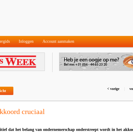
ergids
Inloggen
Account aanmaken
< vorige
|
vo
icht
kkoord cruciaal
ositief dat het belang van ondernemerschap onderstreept wordt in het akko