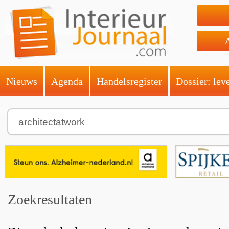
Nieuws
Agenda
Handelsregister
Dossier: lev
Zoekresultaten