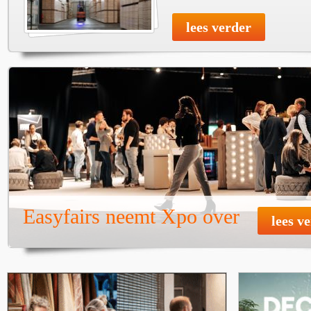
lees verder
Easyfairs neemt Xpo over
lees v