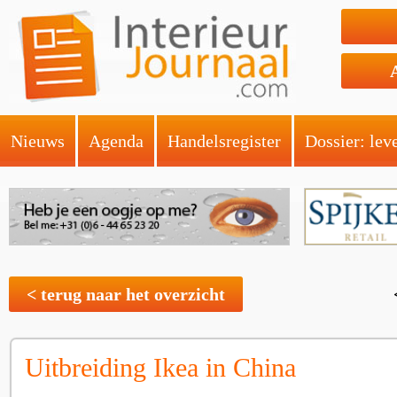
Nieuws
Agenda
Handelsregister
Dossier: lev
< terug naar het overzicht
Uitbreiding Ikea in China