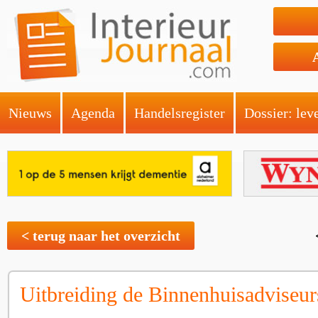
Nieuws
Agenda
Handelsregister
Dossier: lev
< terug naar het overzicht
Uitbreiding de Binnenhuisadviseur