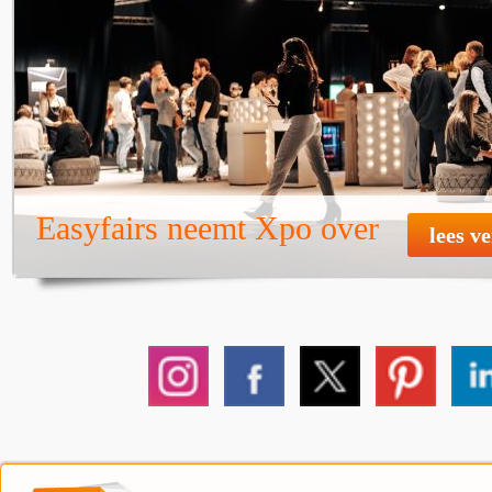
Easyfairs neemt Xpo over
lees v