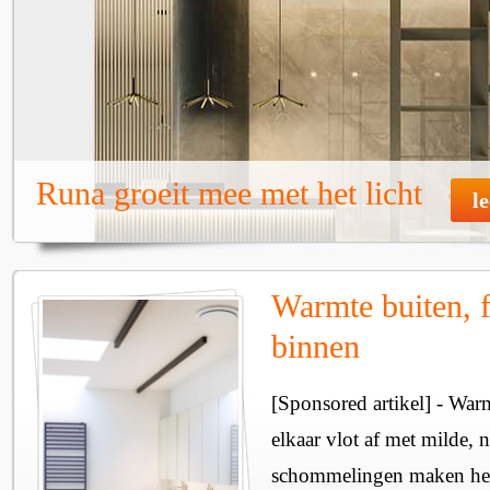
Runa groeit mee met het licht
l
Warmte buiten, f
binnen
[Sponsored artikel] - Wa
elkaar vlot af met milde, n
schommelingen maken het 