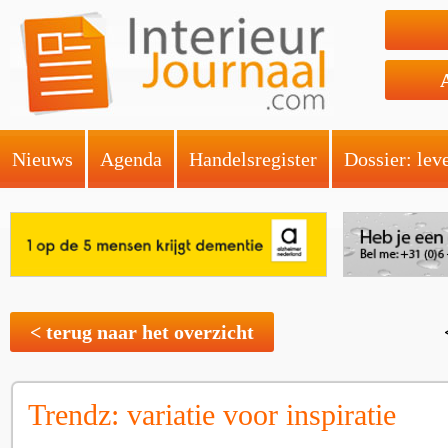
Nieuws
Agenda
Handelsregister
Dossier: lev
< terug naar het overzicht
Trendz: variatie voor inspiratie