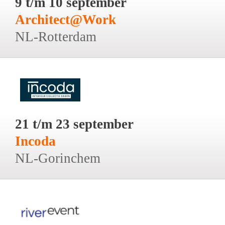
9 t/m 10 september
Architect@Work
NL-Rotterdam
21 t/m 23 september
Incoda
NL-Gorinchem