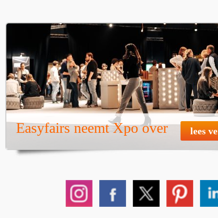
Easyfairs neemt Xpo over
lees v