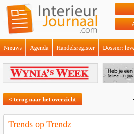
Nieuws
Agenda
Handelsregister
Dossier: lev
< terug naar het overzicht
Trends op Trendz