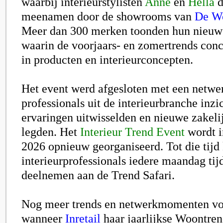
waarbij interieurstylisten
Anne
en
Hella
d
meenamen door de showrooms van
De Wo
Meer dan 300 merken toonden hun nieuwst
waarin de voorjaars- en zomertrends concr
in producten en interieurconcepten.
Het event werd afgesloten met een netwe
professionals uit de interieurbranche inzi
ervaringen uitwisselden en nieuwe zakeli
legden. Het
Interieur Trend Event
wordt i
2026 opnieuw georganiseerd. Tot die tijd
interieurprofessionals iedere maandag ti
deelnemen aan de Trend Safari.
Nog meer trends en netwerkmomenten vo
wanneer
Inretail
haar jaarlijkse Woontren