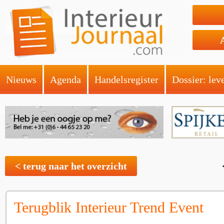
Nieuws
Agenda
Handelsregister
Dossier: lev
< terug naar het overzicht
Terugblik Interieur Trend Event