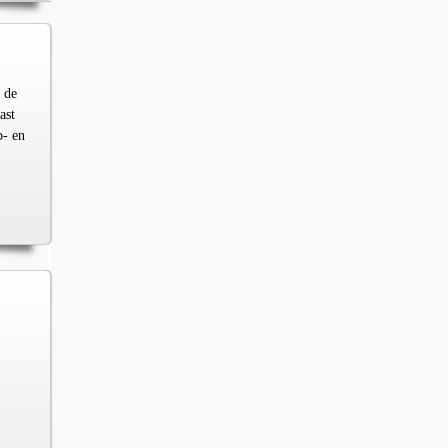
 de
ast
p- en