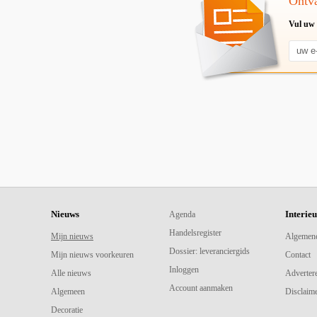
Ontva
Vul uw 
Nieuws
Interie
Agenda
Handelsregister
Mijn nieuws
Algemen
Dossier: leveranciergids
Mijn nieuws voorkeuren
Contact
Inloggen
Alle nieuws
Adverter
Account aanmaken
Algemeen
Disclaime
Decoratie