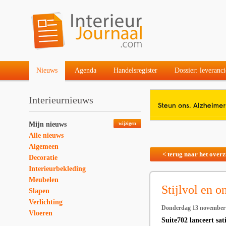
Nieuws
Agenda
Handelsregister
Dossier: leveranci
Interieurnieuws
Mijn nieuws
wijzigen
Alle nieuws
Algemeen
< terug naar het overz
Decoratie
Interieurbekleding
Meubelen
Stijlvol en o
Slapen
Verlichting
Donderdag 13 november
Vloeren
Suite702 lanceert sat