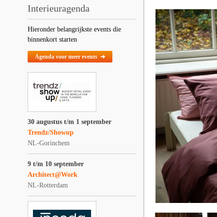
Interieuragenda
Hieronder belangrijkste events die
binnenkort starten
Agenda voor meer events ➔
30 augustus t/m 1 september
Trendz/Showup
NL-Gorinchem
9 t/m 10 september
Architect@Work
NL-Rotterdam