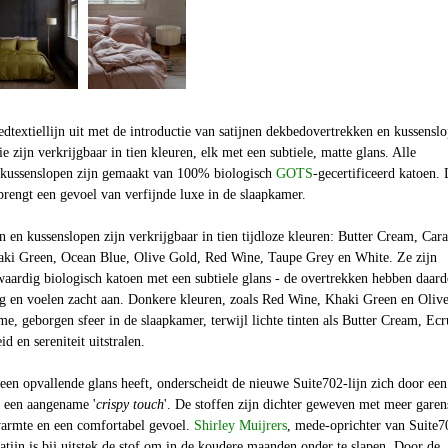
edtextiellijn uit met de introductie van satijnen dekbedovertrekken en kussensl
ie zijn verkrijgbaar in tien kleuren, elk met een subtiele, matte glans. Alle
 kussenslopen zijn gemaakt van 100% biologisch
GOTS
-gecertificeerd katoen.
 brengt een gevoel van verfijnde luxe in de slaapkamer.
n en kussenslopen zijn verkrijgbaar in tien tijdloze kleuren: Butter Cream, Car
ki Green, Ocean Blue, Olive Gold, Red Wine, Taupe Grey en White. Ze zijn
aardig biologisch katoen met een subtiele glans - de overtrekken hebben daar
ing en voelen zacht aan. Donkere kleuren, zoals Red Wine, Khaki Green en Oliv
e, geborgen sfeer in de slaapkamer, terwijl lichte tinten als Butter Cream, Ecr
d en sereniteit uitstralen.
een opvallende glans heeft, onderscheidt de nieuwe Suite702-lijn zich door een
n een aangename '
crispy touch
'. De stoffen zijn dichter geweven met meer garen
armte en een comfortabel gevoel.
Shirley Muijrers
, mede-oprichter van Suite7
Satijn is bij uitstek de stof om in de koudere maanden onder te slapen. Door de