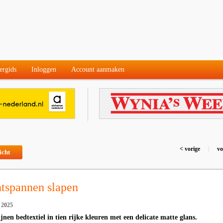
ergids
Inloggen
Account aanmaken
< vorige
|
vo
icht
ntspannen slapen
 2025
ijnen bedtextiel in tien rijke kleuren met een delicate matte glans.