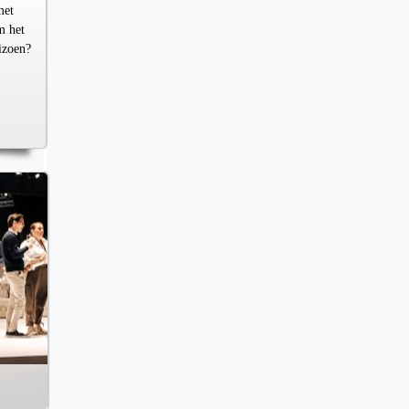
met
m het
izoen?