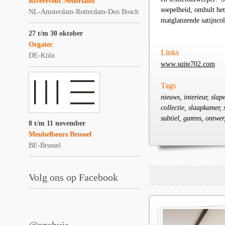
Riverevent Nederland
soepelheid, omhult he
NL-Amsterdam-Rotterdam-Den Bosch
matglanzende satijncoll
27 t/m 30 oktober
Orgatec
Links
DE-Köln
www.suite702.com
Tags
nieuws, interieur, slape
collectie, slaapkamer, 
subtiel, garens, ontwe
8 t/m 11 november
Meubelbeurs Brussel
BE-Brussel
Volg ons op Facebook