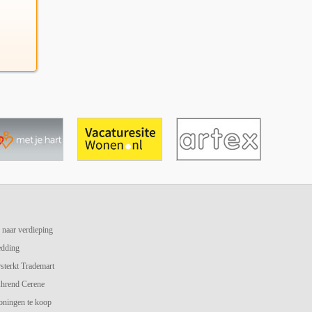
 naar verdieping
edding
terkt Trademart
hrend Cerene
oningen te koop