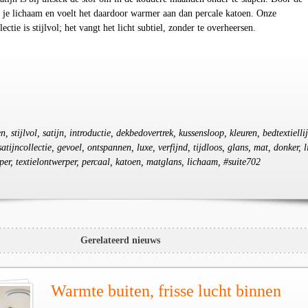
t je lichaam en voelt het daardoor warmer aan dan percale katoen. Onze
ectie is stijlvol; het vangt het licht subtiel, zonder te overheersen.
n, stijlvol, satijn, introductie, dekbedovertrek, kussensloop, kleuren, bedtextielli
satijncollectie, gevoel, ontspannen, luxe, verfijnd, tijdloos, glans, mat, donker, l
rper, textielontwerper, percaal, katoen, matglans, lichaam, #suite702
Gerelateerd nieuws
Warmte buiten, frisse lucht binnen