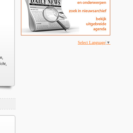
Select Language
▼
jn,
icht,