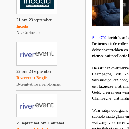
21 t/m 23 september
Incoda
NL-Gorinchem
Suite702
breidt haar b
De items uit de collect
dekbedovertrekken en
nieuwe satijncollectie
De satijnen overtrekke
22 t/m 24 september
Champagne, Ecru, Kha
Riverevent België
vervaardigd van hoogw
B-Gent-Antwerpen-Brussel
een luxueuze uitstral
Gold, creëren een warm
Champagne juist frishei
Waar satijn doorgaans 
subtiele matte glans e
wat zorgt voor meer w
29 september t/m 1 oktober
en textielontwerper: '