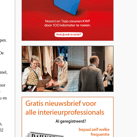
open.
 De
amel,
door
e
u en
s,
02