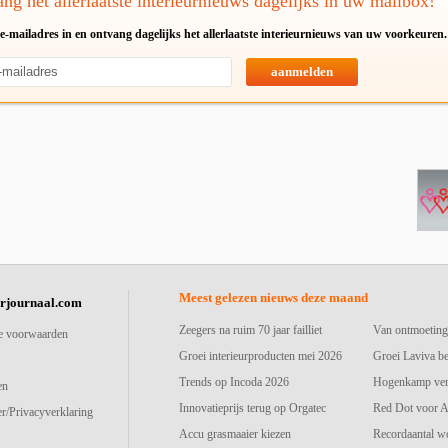
ng het allerlaatste interieurnieuws dagelijks in uw mailbox!
e-mailadres in en ontvang dagelijks het allerlaatste interieurnieuws van uw voorkeuren.
aanmelden
Meest gelezen nieuws deze maand
urjournaal.com
Zeegers na ruim 70 jaar failliet
Van ontmoeting
e voorwaarden
Groei interieurproducten mei 2026
Groei Laviva b
Trends op Incoda 2026
Hogenkamp vers
en
Innovatieprijs terug op Orgatec
Red Dot voor A
r/Privacyverklaring
Accu grasmaaier kiezen
Recordaantal w