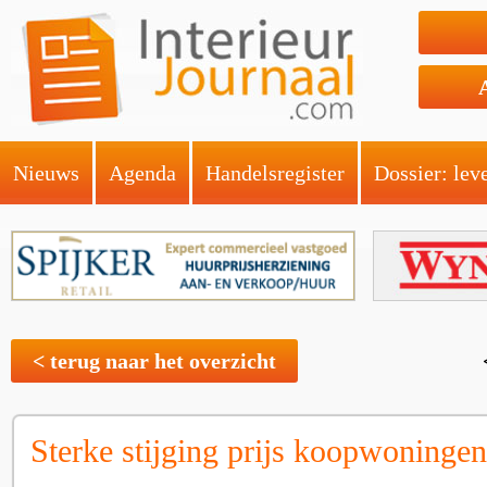
Nieuws
Agenda
Handelsregister
Dossier: lev
< terug naar het overzicht
Sterke stijging prijs koopwoningen