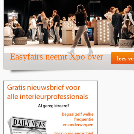
Easyfairs neemt Xpo over
lees v