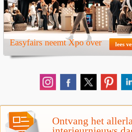
Easyfairs neemt Xpo over
lees v
Ontvang het allerla
interieurnieuws da