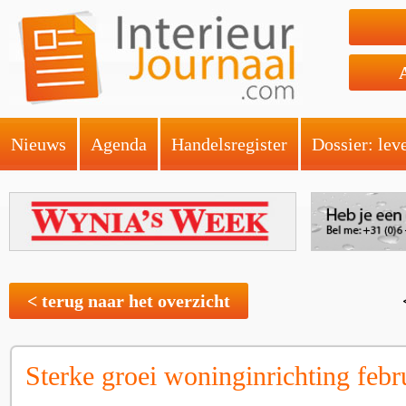
Nieuws
Agenda
Handelsregister
Dossier: lev
< terug naar het overzicht
Sterke groei woninginrichting febr