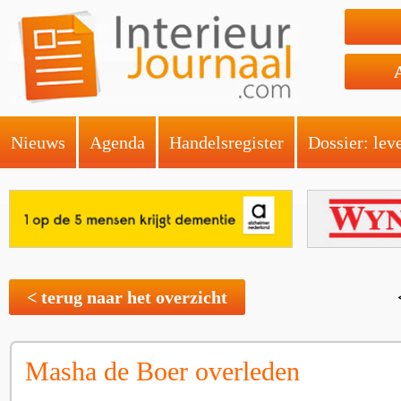
Nieuws
Agenda
Handelsregister
Dossier: lev
< terug naar het overzicht
Masha de Boer overleden