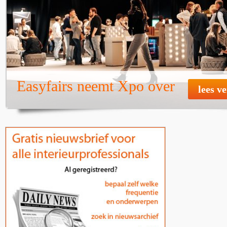
Easyfairs neemt Xpo over
lees v