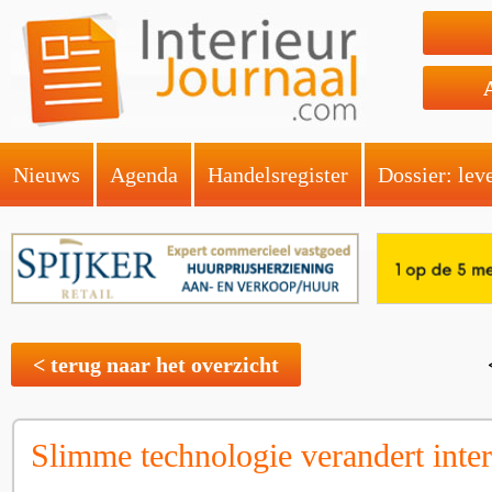
Nieuws
Agenda
Handelsregister
Dossier: lev
< terug naar het overzicht
Slimme technologie verandert inter