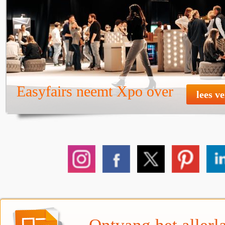
Easyfairs neemt Xpo over
lees v