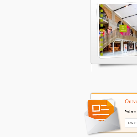
Ontva
Vul uw 