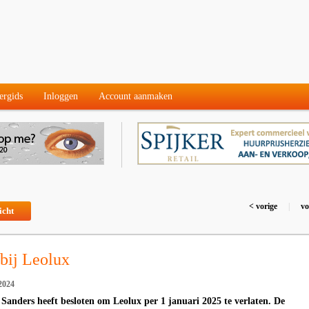
ergids
Inloggen
Account aanmaken
< vorige
|
vo
icht
bij Leolux
2024
 Sanders heeft besloten om Leolux per 1 januari 2025 te verlaten. De