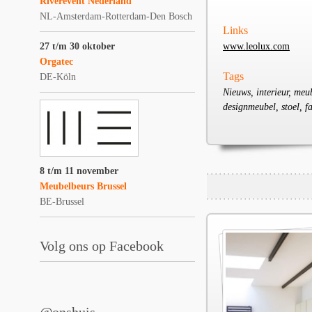
Riverevent Nederland
NL-Amsterdam-Rotterdam-Den Bosch
Links
27 t/m 30 oktober
www.leolux.com
Orgatec
Tags
DE-Köln
Nieuws, interieur, me
designmeubel, stoel, fa
8 t/m 11 november
Meubelbeurs Brussel
BE-Brussel
Volg ons op Facebook