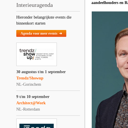
aandeelhouders en Ra
Interieuragenda
Hieronder belangrijkste events die
binnenkort starten
Agenda voor meer events ➔
30 augustus t/m 1 september
Trendz/Showup
NL-Gorinchem
9 t/m 10 september
Architect@Work
NL-Rotterdam