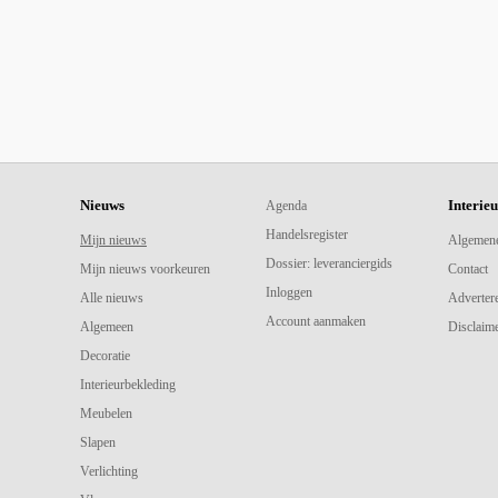
Nieuws
Interie
Agenda
Handelsregister
Mijn nieuws
Algemen
Dossier: leveranciergids
Mijn nieuws voorkeuren
Contact
Inloggen
Alle nieuws
Adverter
Account aanmaken
Algemeen
Disclaime
Decoratie
Interieurbekleding
Meubelen
Slapen
Verlichting