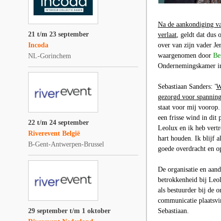
Na de aankondiging v
21 t/m 23 september
verlaat
, geldt dat dus
Incoda
over van zijn vader Je
waargenomen door
Be
NL-Gorinchem
Ondernemingskamer in
Sebastiaan Sanders: '
W
gezorgd voor spanning
staat voor mij voorop.
een frisse wind in dit
22 t/m 24 september
Leolux en ik heb vertr
Riverevent België
hart houden. Ik blijf 
B-Gent-Antwerpen-Brussel
goede overdracht en o
De organisatie en aand
betrokkenheid bij Leol
als bestuurder bij de 
communicatie plaatsvi
29 september t/m 1 oktober
Sebastiaan.