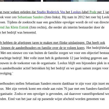
an twee weken geleden dat
Studio Roderick Vos
het
Leolux
-label
Pode
per 1 ja
 ook voor
ceo
Sebastiaan Sanders
(foto links). Hij nam in 2012 het roer bij Leol
roen. Tijdens de zoektocht naar een geschikte opvolger wordt de rol van directe
rnd Jan Klein Entink
(foto rechts), die eerder als interim bestuurder door de
 het bedrijf was benoemd.
e hebben de afgelopen jaren te maken met flinke uitdagingen. Dat heeft ook
 binnen de aandeelhouders en familie over de te volgen koers
. Het bedrijfsbela
 Met een nieuwe ceo van buiten de familie zorgen we voor een objectief bestuu
 prachtige bedrijf. Met volle inzet heb ik gedurende 12 jaar leiding gegeven aan
ouwen in de toekomst van de organisatie. Leolux blijft een bijzondere plek in 
als aandeelhouder actief betrokken bij het bedrijf en we gaan samen zorgen voor
pvolging.'
eelhouders stellen Sebastiaan Sanders enorm dankbaar te zijn voor zijn inzet en
ux. Met zijn vertrek komt een einde aan ruim 76 jaar met een Sanders-familiel
organisatie. Zodra er een opvolger is gevonden, zal daarover vanzelfsprekend we
nden. Eind van het jaar zal op passende wijze afscheid worden genomen van