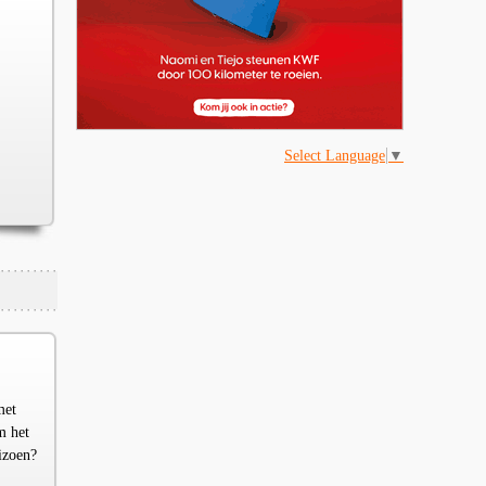
Select Language
▼
met
m het
izoen?