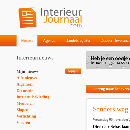
Nieuws
Agenda
Handelsregister
Dossier: leveranci
Interieurnieuws
Mijn nieuws
wijzigen
Alle nieuws
Algemeen
< terug naar het overz
Decoratie
Interieurbekleding
Meubelen
Sanders weg 
Slapen
Verlichting
Woensdag 06 november 
Vloeren
Directeur Sebastiaan