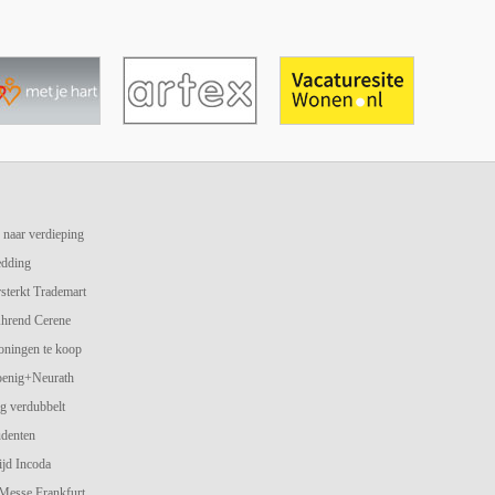
 naar verdieping
edding
terkt Trademart
hrend Cerene
oningen te koop
oenig+Neurath
g verdubbelt
udenten
jd Incoda
 Messe Frankfurt