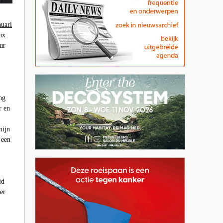
nuari
ux
ur
ng
r en
mijn
 een
id
er