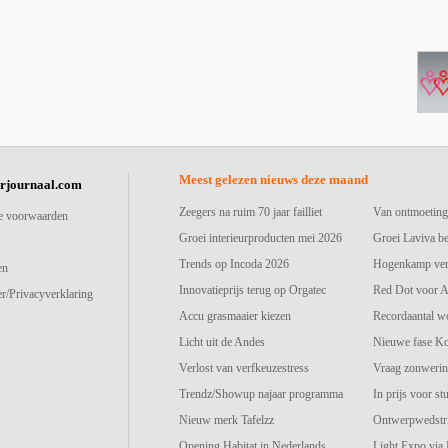
Meest gelezen nieuws deze maand
urjournaal.com
Zeegers na ruim 70 jaar failliet
Van ontmoeting
e voorwaarden
Groei interieurproducten mei 2026
Groei Laviva b
Trends op Incoda 2026
Hogenkamp vers
en
Innovatieprijs terug op Orgatec
Red Dot voor A
r/Privacyverklaring
Accu grasmaaier kiezen
Recordaantal w
Licht uit de Andes
Nieuwe fase K
Verlost van verfkeuzestress
Vraag zonwerin
Trendz/Showup najaar programma
In prijs voor st
Nieuw merk Tafelzz
Ontwerpwedstri
Opening Habitat in Nederlands
Light Expo via