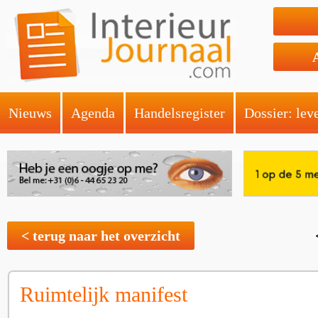
Nieuws
Agenda
Handelsregister
Dossier: lev
< terug naar het overzicht
Ruimtelijk manifest