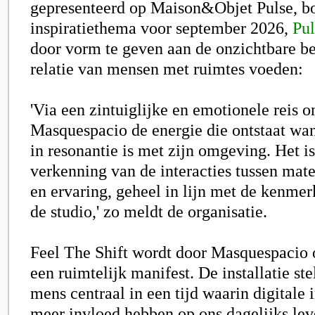
gepresenteerd op
Maison&Objet Pulse
, b
inspiratiethema voor september 2026,
Pul
door vorm te geven aan de onzichtbare b
relatie van mensen met ruimtes voeden:
'Via een zintuiglijke en emotionele reis o
Masquespacio
de energie die ontstaat wa
in resonantie is met zijn omgeving. Het i
verkenning van de interacties tussen mater
en ervaring, geheel in lijn met de kenme
de studio,' zo meldt de organisatie.
Feel The Shift
wordt door Masquespacio 
een ruimtelijk manifest. De installatie ste
mens centraal in een tijd waarin digitale i
meer invloed hebben op ons dagelijks le