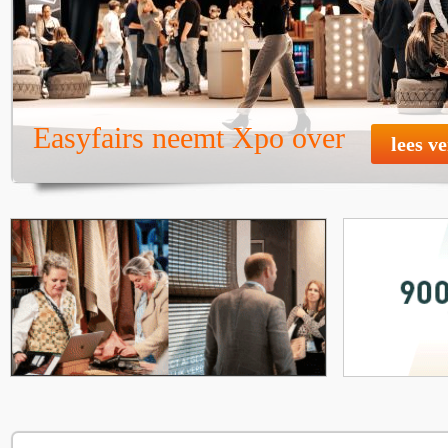
Easyfairs neemt Xpo over
lees v