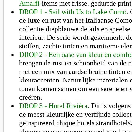
Amalfi
-items met frisse, gedurfde print
DROP 1 - Sail with Us to Lake Como
.
de luxe en rust van het Italiaanse Com
collectie diepblauwe details en speelse
interieur. De serie wordt gekenmerkt d
stoffen, zachte tinten en maritieme el
DROP 2 - Een oase van kleur en comfo
brengen de rust en schoonheid van de n
met een mix van aardse bruine tinten en
kleuraccenten. Natuurlijke materialen
tonen komen samen om een serene en ve
creëren.
DROP 3 - Hotel Rivièra
. Dit is volgen
de meest kleurrijke en verfijnde collect
geïnspireerd chique hotels strandhotel
kleuren en een zomers gevoel van luxe