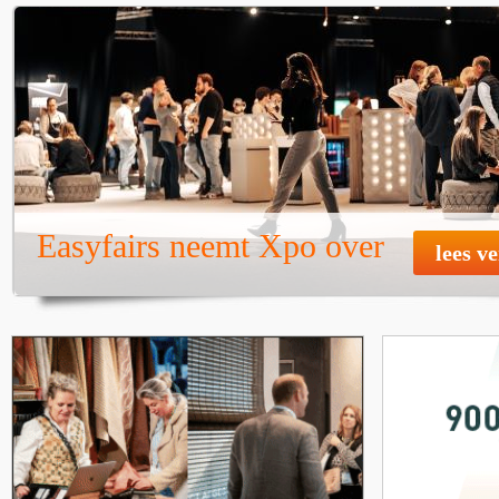
Easyfairs neemt Xpo over
lees v