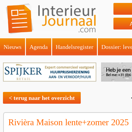
Nieuws
Agenda
Handelsregister
Dossier: lev
< terug naar het overzicht
Rivièra Maison lente+zomer 2025