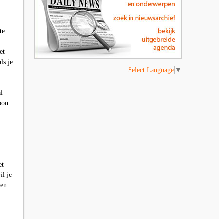
te
et
ls je
Select Language
▼
al
oon
et
il je
een