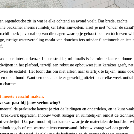
n regendouche zit in wat je elke ochtend en avond voelt. Dat brede, zachte
ine badkamer ineens ruimtelijker laten aanvoelen, alsof je niet “onder de straal
erschil merk je vooral op van die dagen waarop je gehaast bent en tóch even wil
ge, rustige waterverdeling maakt van douchen iets minder functioneels en iets 
f.
woon een interieurkeuze. In een strakke, minimalistische ruimte kan een dunne
wijnen in het plafond, terwijl een robuuste opbouwset juist karakter geeft, net
ven de eettafel. Het loont dus om niet alleen naar uiterlijk te kijken, maar ook
k en onderhoud. Want een douche die er geweldig uitziet maar elke week ontka
ijn charme.
et meeste verschil maken:
: wat past bij jouw verbouwing?
estal de praktische keuze: je ziet de leidingen en onderdelen, en je kunt vaa
n breekwerk upgraden. Inbouw voelt rustiger en ruimtelijker, omdat de techniek
cht verdwijnt. Dat past mooi bij badkamers waar je de materialen de hoofdrol wi
eenlook tegels of een warme microcementwand. Inbouw vraagt wel om goede