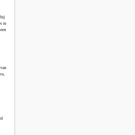
bij
s in
 een
 van
ra,
ld