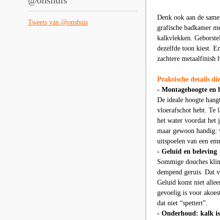
@onshuis
Denk ook aan de samenh
Tweets van @onshuis
grafische badkamer met
kalkvlekken. Geborsteld
dezelfde toon kiest. E
zachtere metaalfinish 
Praktische details di
- Montagehoogte en 
De ideale hoogte hangt
vloerafschot hebt. Te 
het water voordat het 
maar gewoon handig: 
uitspoelen van een em
- Geluid en beleving
Sommige douches klinke
dempend geruis. Dat ver
Geluid komt niet alle
gevoelig is voor akoes
dat niet “spettert”.
- Onderhoud: kalk is 