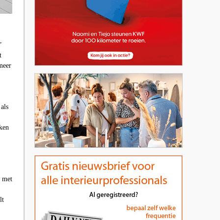
”
t
meer
 als
lken
k met
lt