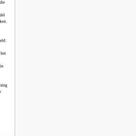
die
del
rken.
eld:
 het
in
tsing
w