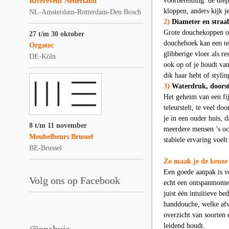
voorbereiding: de die
Riverevent Nederland
kloppen, anders kijk j
NL-Amsterdam-Rotterdam-Den Bosch
2)
Diameter en straal
Grote douchekoppen o
27 t/m 30 oktober
douchehoek kan een te
Orgatec
glibberige vloer als re
DE-Köln
ook op of je houdt van 
dik haar hebt of styli
3)
Waterdruk, doors
Het geheim van een fij
teleurstelt, te veel d
je in een ouder huis, 
8 t/m 11 november
meerdere mensen ’s oc
Meubelbeurs Brussel
stabiele ervaring voel
BE-Brussel
Zo maak je de keuze d
Een goede aanpak is ver
Volg ons op Facebook
echt een ontspanmomen
juist één intuïtieve b
handdouche, welke afw
overzicht van soorten e
leidend houdt.