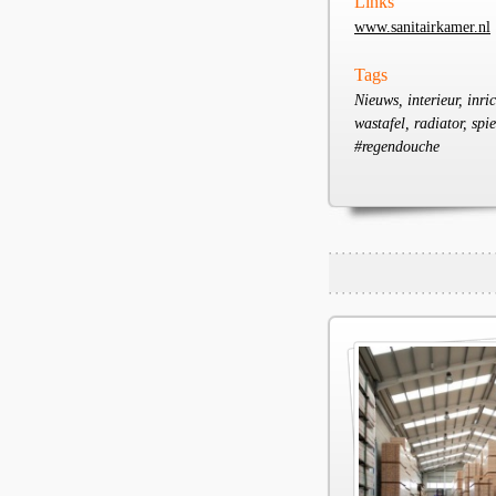
Links
www.sanitairkamer.nl
Tags
Nieuws, interieur, inr
wastafel, radiator, sp
#regendouche