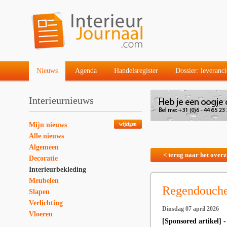
Nieuws
Agenda
Handelsregister
Dossier: leveranci
Interieurnieuws
Mijn nieuws
wijzigen
Alle nieuws
Algemeen
< terug naar het overz
Decoratie
Interieurbekleding
Meubelen
Regendouche
Slapen
Verlichting
Dinsdag 07 april 2026
Vloeren
[Sponsored artikel] 