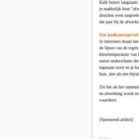
Kalk bouwt langzaam op
je makkelijk kunt “af
douchen even naspoele
dat past bij de afwerk
Een badkamergevoel d
In interieurs draait h
de lijnen van de tegels
kleurtemperatuur van h
meest onderschatte det
tegenaan stoot en je h
huis, niet als een bijru
Zie het als het samenst
en afwerking wordt een
waardeert.
[Sponsored artikel]