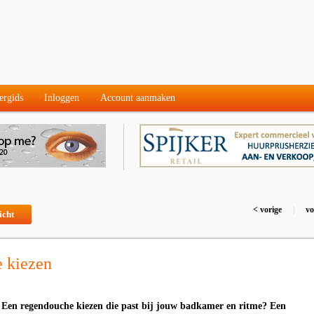
ergids
Inloggen
Account aanmaken
< vorige
|
vo
icht
 kiezen
- Een regendouche kiezen die past bij jouw badkamer en ritme? Een