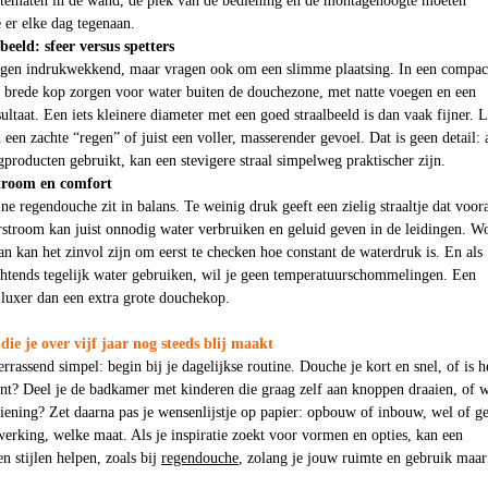
ptematen in de wand, de plek van de bediening en de montagehoogte moeten
e er elke dag tegenaan.
beeld: sfeer versus spetters
gen indrukwekkend, maar vragen ook om een slimme plaatsing. In een compac
 brede kop zorgen voor water buiten de douchezone, met natte voegen en een
sultaat. Een iets kleinere diameter met een goed straalbeeld is dan vaak fijner. L
een zachte “regen” of juist een voller, masserender gevoel. Dat is geen detail: a
ngproducten gebruikt, kan een stevigere straal simpelweg praktischer zijn.
troom en comfort
ne regendouche zit in balans. Te weinig druk geeft een zielig straaltje dat voor
oorstroom kan juist onnodig water verbruiken en geluid geven in de leidingen. W
dan kan het zinvol zijn om eerst te checken hoe constant de waterdruk is. En als
htends tegelijk water gebruiken, wil je geen temperatuurschommelingen. Een
t luxer dan een extra grote douchekop.
ie je over vijf jaar nog steeds blij maakt
rassend simpel: begin bij je dagelijkse routine. Douche je kort en snel, of is h
t? Deel je de badkamer met kinderen die graag zelf aan knoppen draaien, of w
ediening? Zet daarna pas je wensenlijstje op papier: opbouw of inbouw, wel of g
erking, welke maat. Als je inspiratie zoekt voor vormen en opties, kan een
n stijlen helpen, zoals bij
regendouche
, zolang je jouw ruimte en gebruik maar