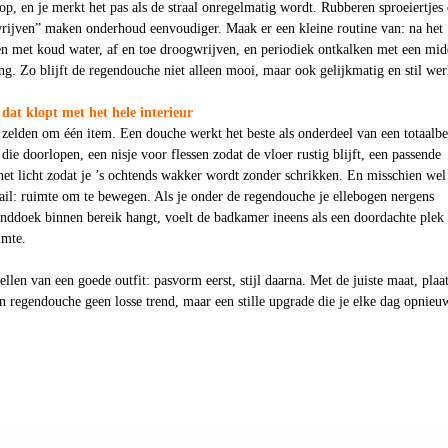
, en je merkt het pas als de straal onregelmatig wordt. Rubberen sproeiertjes 
wrijven” maken onderhoud eenvoudiger. Maak er een kleine routine van: na het
n met koud water, af en toe droogwrijven, en periodiek ontkalken met een mid
ing. Zo blijft de regendouche niet alleen mooi, maar ook gelijkmatig en stil we
at klopt met het hele interieur
et zelden om één item. Een douche werkt het beste als onderdeel van een totaalbe
 die doorlopen, een nisje voor flessen zodat de vloer rustig blijft, een passende
et licht zodat je ’s ochtends wakker wordt zonder schrikken. En misschien wel
ail: ruimte om te bewegen. Als je onder de regendouche je ellebogen nergens
anddoek binnen bereik hangt, voelt de badkamer ineens als een doordachte plek 
imte.
ellen van een goede outfit: pasvorm eerst, stijl daarna. Met de juiste maat, plaa
 regendouche geen losse trend, maar een stille upgrade die je elke dag opnieu