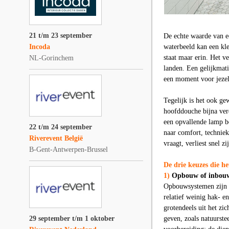
21 t/m 23 september
De echte waarde van ee
Incoda
waterbeeld kan een kle
staat maar erin. Het v
NL-Gorinchem
landen. Een gelijkmati
een moment voor jezel
Tegelijk is het ook ge
hoofddouche bijna verd
een opvallende lamp bo
22 t/m 24 september
naar comfort, technie
Riverevent België
vraagt, verliest snel z
B-Gent-Antwerpen-Brussel
De drie keuzes die h
1)
Opbouw of inbouw
Opbouwsystemen zijn me
relatief weinig hak- e
grotendeels uit het zi
29 september t/m 1 oktober
geven, zoals natuurst