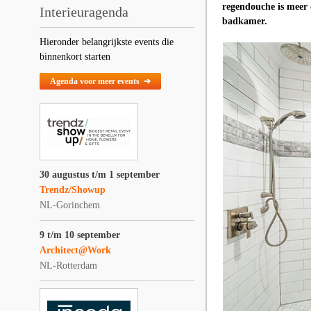
regendouche is meer 
Interieuragenda
badkamer.
Hieronder belangrijkste events die
binnenkort starten
Agenda voor meer events ➔
30 augustus t/m 1 september
Trendz/Showup
NL-Gorinchem
9 t/m 10 september
Architect@Work
NL-Rotterdam