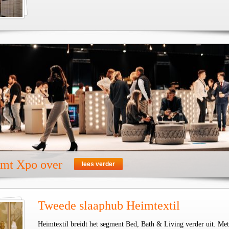
emt Xpo over
lees verder
Tweede slaaphub Heimtextil
Heimtextil breidt het segment Bed, Bath & Living verder uit. Met