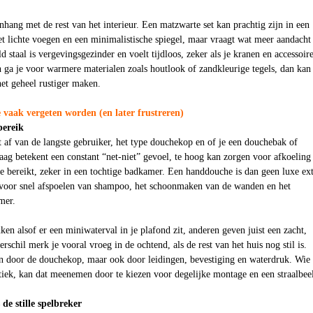
ang met de rest van het interieur. Een matzwarte set kan prachtig zijn in een
 lichte voegen en een minimalistische spiegel, maar vraagt wat meer aandacht 
 staal is vergevingsgezinder en voelt tijdloos, zeker als je kranen en accessoire
n ga je voor warmere materialen zoals houtlook of zandkleurige tegels, dan kan
het geheel rustiger maken.
e vaak vergeten worden (en later frustreren)
bereik
 af van de langste gebruiker, het type douchekop en of je een douchebak of
laag betekent een constant “net-niet” gevoel, te hoog kan zorgen voor afkoeling
je bereikt, zeker in een tochtige badkamer. Een handdouche is dan geen luxe ext
voor snel afspoelen van shampoo, het schoonmaken van de wanden en het
mer.
n alsof er een miniwaterval in je plafond zit, anderen geven juist een zacht,
schil merk je vooral vroeg in de ochtend, als de rest van het huis nog stil is.
en door de douchekop, maar ook door leidingen, bevestiging en waterdruk. Wie
tiek, kan dat meenemen door te kiezen voor degelijke montage en een straalbee
de stille spelbreker